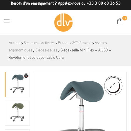
Besoin d'un renseignement ? Appelez-nous au +33 3 88 68 36 53
0
DLV-
Accueil
Secteurs d'activités
Bureaux & Télétravail
Assises
ergonomiques
Sièges-selles
France
Siège-selle Mini Flex – Alu50 –
Revêtement écoresponsable Cura