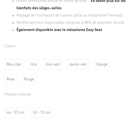
Assise rembourrée étroite en forme de selle –
En savoir plus sur les
bienfaits des sièges-selles
Réglage de l’inclinaison de l’assise grâce au mécanisme Flexmatic
Revêtement éco-responsable composé à 98% de polyester recyclé
Également disponible avec le mécanisme Easy Seat
Coloris
Bleu clair
Gris
Gris-vert
Jaune-vert
Orange
Rose
Rouge
Hauteur d’assise
44 - 57 cm
53 - 72 cm