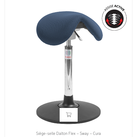
Siège-selle Dalton Flex – Sway – Cura