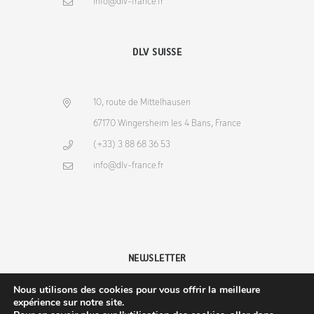
info@dlv-france.fr
DLV SUISSE
10, route de Mittelhausen
67170 Wingersheim les 4 Bans, France
(+33) 3 88 68 36 53
info@dlv-france.fr
NEWSLETTER
Nous utilisons des cookies pour vous offrir la meilleure
expérience sur notre site.