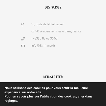
DLV SUISSE
10, route de Mittelhausen
67170 Wingersheim les 4 Bans, France
(+33) 3 88 68 36 53
info@dlv-france.fr
NEWSLETTER
Nous utilisons des cookies pour vous offrir la meilleure
expérience sur notre site.
Pour en savoir plus sur l'utilisation des cookies, aller dans
réglages
.
Copyright © 2026
DLV-France
. Tous droits réservés.