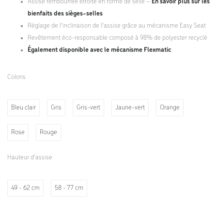
Assise rembourrée étroite en forme de selle –
En savoir plus sur les
bienfaits des sièges-selles
Réglage de l’inclinaison de l’assise grâce au mécanisme Easy Seat
Revêtement éco-responsable composé à 98% de polyester recyclé
Également disponible avec le mécanisme Flexmatic
Coloris
Bleu clair
Gris
Gris-vert
Jaune-vert
Orange
Rose
Rouge
Hauteur d’assise
49 - 62 cm
58 - 77 cm