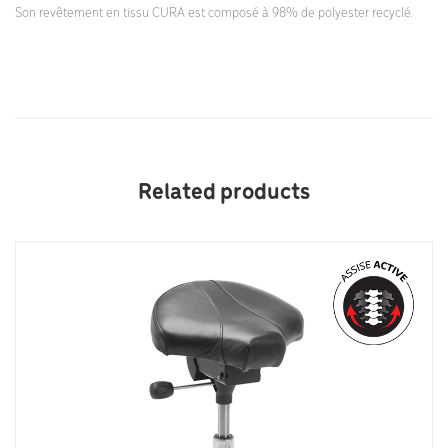
Son revêtement en tissu CURA est composé à 98% de polyester recyclé.
Related products