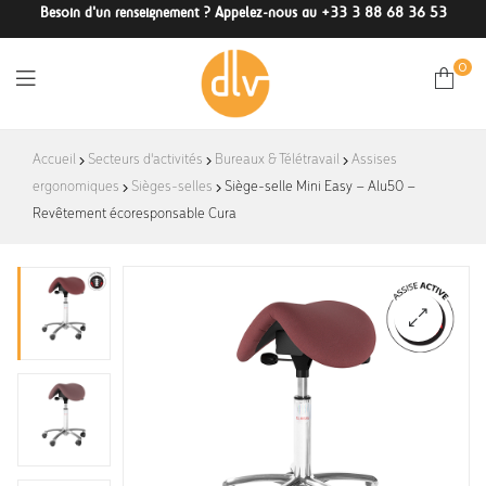
Besoin d'un renseignement ? Appelez-nous au +33 3 88 68 36 53
0
DLV-
Accueil
Secteurs d'activités
Bureaux & Télétravail
Assises
ergonomiques
Sièges-selles
France
Siège-selle Mini Easy – Alu50 –
Revêtement écoresponsable Cura