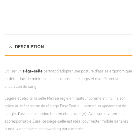
DLV-FT.pdf;
https://dlv-france.fr/wp-
content/uploads/2022/10/Mounting-instruction_Saddle-
chair.pdf;
DESCRIPTION
Utiliser un
siège-selle
permet d’adopter une posture d’assise ergonomique
et détendue, de minimiser les tensions sur le corps et d’améliorer la
circulation du sang.
Légère et étroite, la selle Mini se règle en hauteur comme en inclinaison,
grâce au mécanisme de réglage Easy Seat qui permet un ajustement de
l’angle d’assise en continu tout en étant assis(e). Avec son revêtement
écoresponsable Cura, ce siège-selle est idéal pour rester mobile dans les
bureaux et espaces de coworking par exemple.