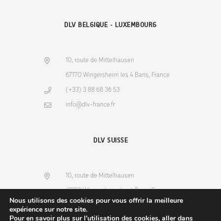
DLV BELGIQUE - LUXEMBOURG
10, route de Mittelhausen
67170 Wingersheim les 4 Bans, France
(+33) 3 88 68 36 53
info@dlv-france.fr
DLV SUISSE
10, route de Mittelhausen
67170 Wingersheim les 4 Bans, France
Nous utilisons des cookies pour vous offrir la meilleure
(+33) 3 88 68 36 53
expérience sur notre site.
Pour en savoir plus sur l'utilisation des cookies, aller dans
info@dlv-france.fr