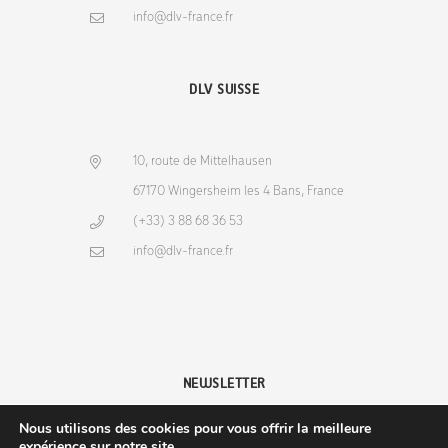
info@dlv-france.fr
DLV SUISSE
10, route de Mittelhausen
67170 Wingersheim les 4 Bans, France
(+33) 3 88 68 36 53
info@dlv-france.fr
NEWSLETTER
Nous utilisons des cookies pour vous offrir la meilleure
expérience sur notre site.