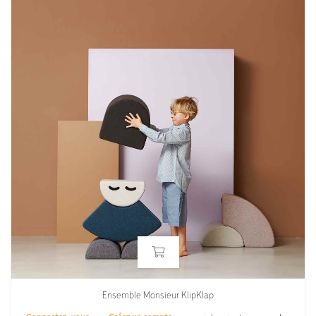
Ensemble Monsieur KlipKlap