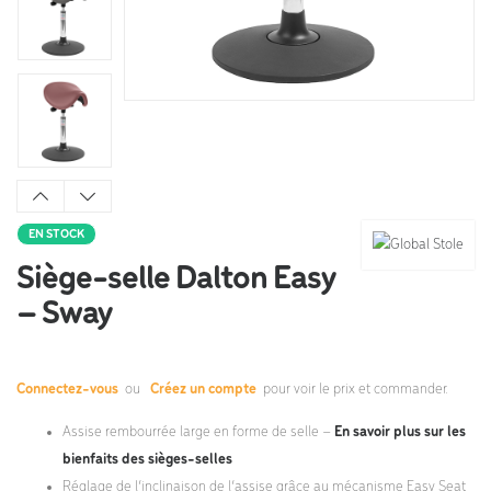
EN STOCK
Siège-selle Dalton Easy
– Sway
Connectez-vous
ou
Créez un compte
pour voir le prix et commander.
Assise rembourrée large en forme de selle –
En savoir plus sur les
bienfaits des sièges-selles
Réglage de l’inclinaison de l’assise grâce au mécanisme Easy Seat