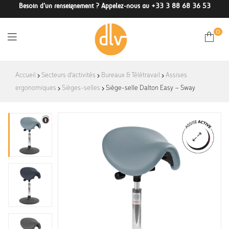
Besoin d'un renseignement ? Appelez-nous au +33 3 88 68 36 53
0
DLV-
Accueil
Secteurs d'activités
Bureaux & Télétravail
Assises
ergonomiques
Sièges-selles
France
Siège-selle Dalton Easy – Sway