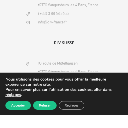
67170 Wingersheim les 4 Bans, France
(+33) 3 88 68 36 53
info@dlv-france.fr
DLV SUISSE
10, route de Mittelhausen
67170 Wingersheim les 4 Bans, France
Nous utilisons des cookies pour vous offrir la meilleure
(+33) 3 88 68 36 53
expérience sur notre site.
Pour en savoir plus sur l'utilisation des cookies, aller dans
info@dlv-france.fr
réglages
.
Accepter
Refuser
Réglages
Produits
Commande
Compte
Recherche
NEWSLETTER