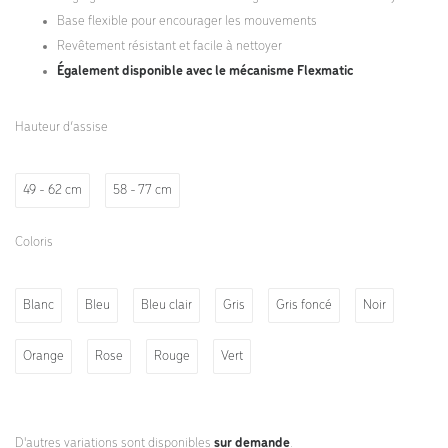
Base flexible pour encourager les mouvements
Revêtement résistant et facile à nettoyer
Également disponible avec le mécanisme Flexmatic
Hauteur d’assise
49 - 62 cm
58 - 77 cm
Coloris
Blanc
Bleu
Bleu clair
Gris
Gris foncé
Noir
Orange
Rose
Rouge
Vert
D'autres variations sont disponibles
sur demande
.