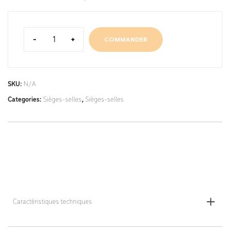
-
+
COMMANDER
SKU:
N/A
Categories:
Sièges-selles
,
Sièges-selles
Caractéristiques techniques
Dimensions de l’assise : 41 x 32 x 29 cm