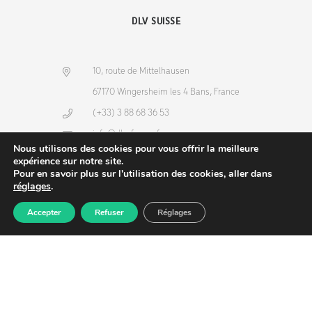
DLV SUISSE
10, route de Mittelhausen
67170 Wingersheim les 4 Bans, France
(+33) 3 88 68 36 53
info@dlv-france.fr
Nous utilisons des cookies pour vous offrir la meilleure
expérience sur notre site.
Pour en savoir plus sur l'utilisation des cookies, aller dans
réglages
.
Accepter
Refuser
Réglages
Produits
Commande
Compte
Recherche
NEWSLETTER
Copyright © 2026
DLV-France
. Tous droits réservés.