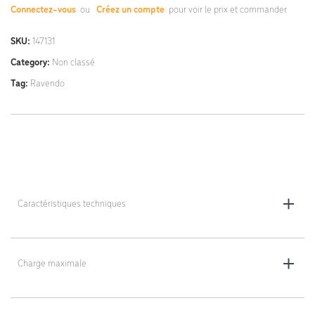
Connectez-vous
ou
Créez un compte
pour voir le prix et commander.
SKU:
147131
Category:
Non classé
Tag:
Ravendo
Caractéristiques techniques
Dimensions : 54 x 90 x 165 cm
Poids : 41,6
Charge maximale
100 kg