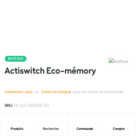
EN STOCK
Actiswitch Eco-mémory
Connectez-vous
ou
Créez un compte
pour voir le prix et commander.
SKU:
FA-SLS-AS0009-00
Category:
Non classé
Produits
Commande
Compte
Recherche