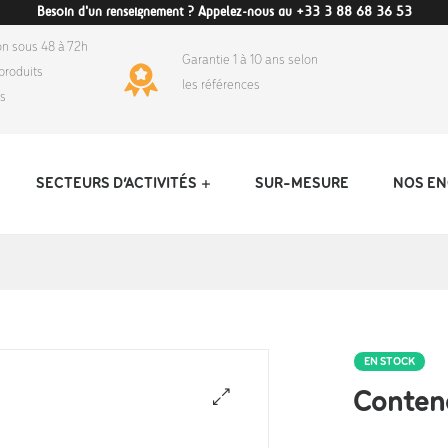
Besoin d'un renseignement ? Appelez-nous au +33 3 88 68 36 53
on sous 48 à 72h
Garantie 1 à 10 ans selon
produits
les références
ds
SECTEURS D’ACTIVITÉS
SUR-MESURE
NOS E
EN STOCK
Contene