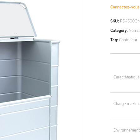
Connectez-vou
SKU:
RD4500ON
Category:
Non c
Tag:
Conteneur
Caractéristiqu
Long / prof : 
Largeur : 140
Charge maxima
Hauteur : 134
240
Environnement