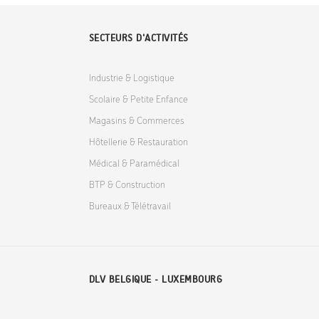
SECTEURS D'ACTIVITÉS
Industrie & Logistique
Scolaire & Petite Enfance
Magasins & Commerces
Hôtellerie & Restauration
Médical & Paramédical
BTP & Construction
Bureaux & Télétravail
DLV BELGIQUE - LUXEMBOURG