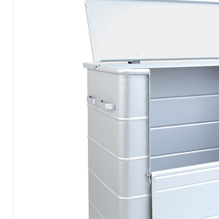
de
sièges
ergonomiques.