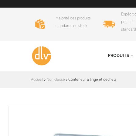
Expéditi
Majorité des produits
pour les 
standards en stock
standar
PRODUITS
DLV-
Accueil
Non classé
Conteneur à linge et déchets
France
Conception
et
fabrication
d'équipements
logistiques
et