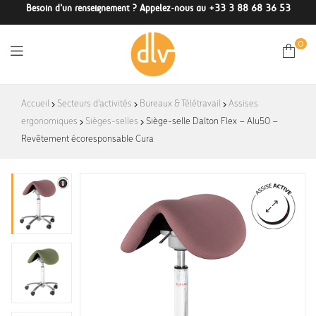
Besoin d'un renseignement ? Appelez-nous au +33 3 88 68 36 53
0
DLV-
Accueil
Secteurs d'activités
Bureaux & Télétravail
Assises
ergonomiques
Sièges-selles
France
Siège-selle Dalton Flex – Alu50 –
Revêtement écoresponsable Cura