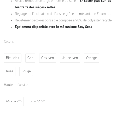
Assise rembourrée large en forme de selle –
En savoir plus sur les
bienfaits des sièges-selles
Réglage de l’inclinaison de l’assise grâce au mécanisme Flexmatic
Revêtement éco-responsable composé à 98% de polyester recyclé
Également disponible avec le mécanisme Easy Seat
Coloris
Bleu clair
Gris
Gris-vert
Jaune-vert
Orange
Rose
Rouge
Hauteur d’assise
44 - 57 cm
53 - 72 cm