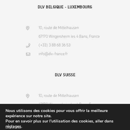
DLV BELGIQUE - LUXEMBOURG
10, route de Mittelhausen
67170 Wingersheim les 4 Bans, France
(+33) 3 88 68 36 53
info@dlv-france.fr
DLV SUISSE
10, route de Mittelhausen
67170 Wingersheim les 4 Bans, France
Nous utilisons des cookies pour vous offrir la meilleure
(+33) 3 88 68 36 53
expérience sur notre site.
Pour en savoir plus sur l'utilisation des cookies, aller dans
info@dlv-france.fr
réglages
.