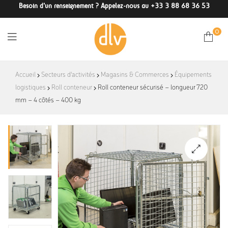
Besoin d'un renseignement ? Appelez-nous au +33 3 88 68 36 53
0
DLV-
Accueil
Secteurs d'activités
Magasins & Commerces
Équipements
logistiques
Roll conteneur
France
Roll conteneur sécurisé – longueur 720
mm – 4 côtés – 400 kg