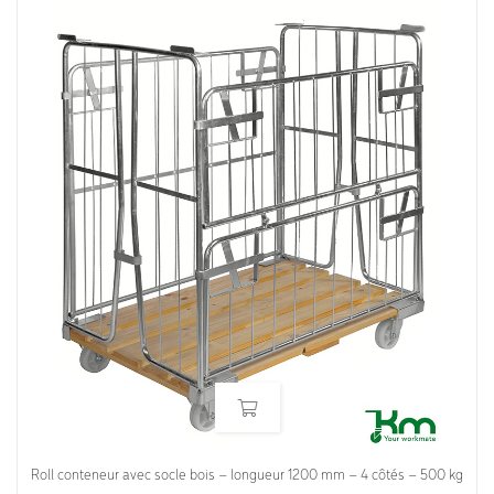
Roll conteneur avec socle bois – longueur 1200 mm – 4 côtés – 500 kg