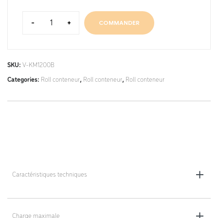
-
+
COMMANDER
SKU:
V-KM1200B
Categories:
Roll conteneur
,
Roll conteneur
,
Roll conteneur
Caractéristiques techniques
Dimensions totales (L x l x h) - au choix : 720 x 830 x 1000 mm ou 720 x
830 x 1840 mm
Charge maximale