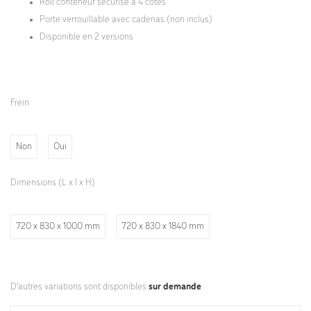
Roll conteneur sécurisé à 4 côtés
Porte verrouillable avec cadenas (non inclus)
Disponible en 2 versions
Frein
Non
Oui
Dimensions (L x l x H)
720 x 830 x 1000 mm
720 x 830 x 1840 mm
D'autres variations sont disponibles
sur demande
.