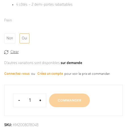
4 côtés – 2 demi-portes rabattables
Frein
Non
Oui
Clear
D'autres variations sont disponibles
sur demande
.
Connectez-vous
ou
Créez un compte
pour voir le prix et commander.
-
+
COMMANDER
SKU:
KM200801804B