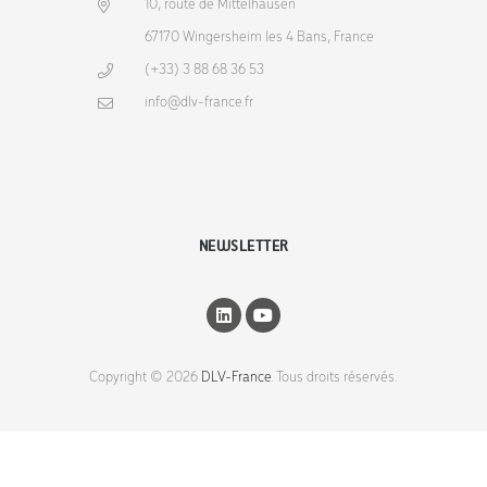
10, route de Mittelhausen
67170 Wingersheim les 4 Bans, France
(+33) 3 88 68 36 53
info@dlv-france.fr
NEWSLETTER
Copyright © 2026
DLV-France
. Tous droits réservés.