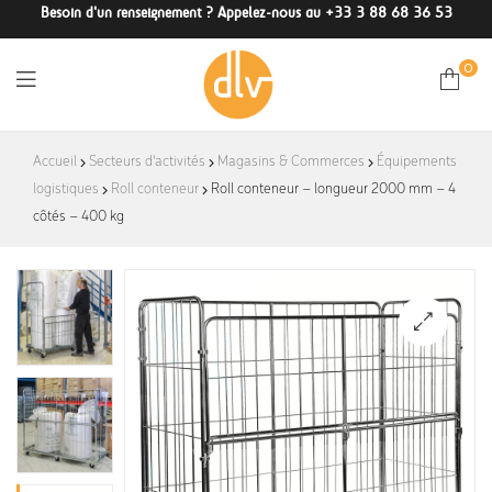
Besoin d'un renseignement ? Appelez-nous au +33 3 88 68 36 53
0
DLV-
Accueil
Secteurs d'activités
Magasins & Commerces
Équipements
logistiques
Roll conteneur
France
Roll conteneur – longueur 2000 mm – 4
côtés – 400 kg