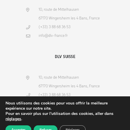
10, route de Mittelhausen
67170 Wingersheim les 4 Bans, France
(+33) 3 88 68 36 53
info@dlv-france.fr
DLV SUISSE
10, route de Mittelhausen
67170 Wingersheim les 4 Bans, France
(+33) 3 88 68 36 53
Nous utilisons des cookies pour vous offrir la meilleure
info@dlv-france.fr
expérience sur notre site.
Pour en savoir plus sur l'utilisation des cookies, aller dans
réglages
.
Accepter
Refuser
Réglages