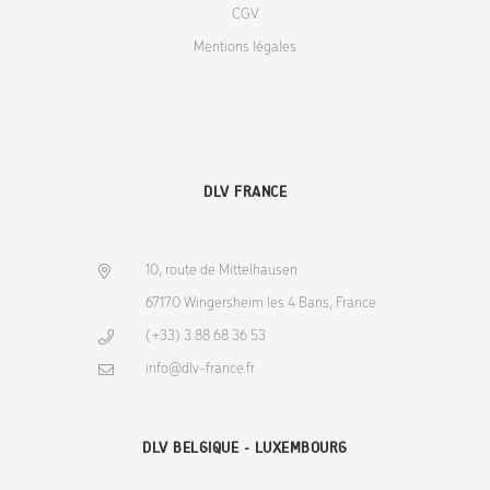
CGV
Mentions légales
DLV FRANCE
10, route de Mittelhausen
67170 Wingersheim les 4 Bans, France
(+33) 3 88 68 36 53
info@dlv-france.fr
DLV BELGIQUE - LUXEMBOURG