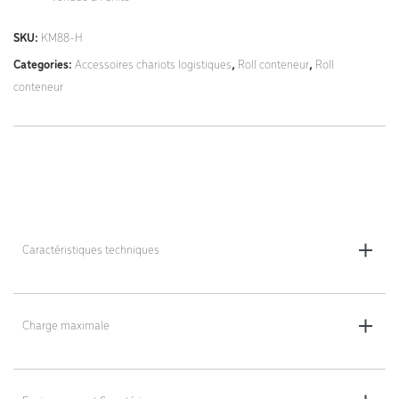
SKU:
KM88-H
Categories:
Accessoires chariots logistiques
,
Roll conteneur
,
Roll
conteneur
Caractéristiques techniques
Dimensions totales (L x l x h) : 810 x 580 x 25 mm
Charge maximale
Coloris : noir
Charge maximale : 100 kg
Poids : 10 kg