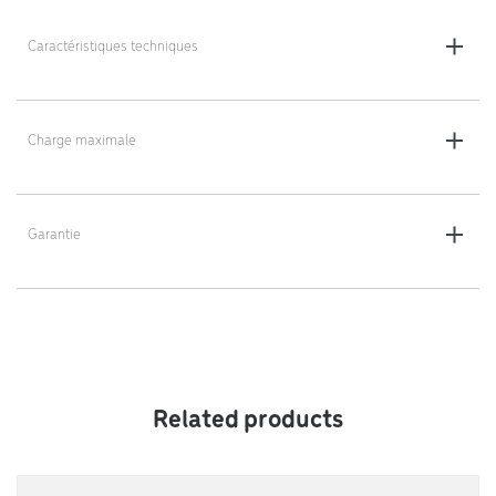
Caractéristiques techniques
Dimensions : 34 x 47 x 130 cm
Poids : 15,5 kg
Charge maximale
100 kg
Garantie
2 ans
Related products