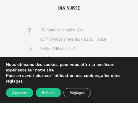
DLV SUISSE
10, route de Mittelhausen
67170 Wingersheim les 4 Bans, France
(+33) 3 88 68 36 53
info@dlv-france.fr
Nous utilisons des cookies pour vous offrir la meilleure
expérience sur notre site.
Pour en savoir plus sur l'utilisation des cookies, aller dans
réglages
.
Accepter
Refuser
Réglages
Produits
Commande
Compte
Recherche
NEWSLETTER
Copyright © 2026
DLV-France
. Tous droits réservés.