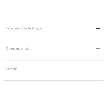
Caractéristiques techniques
Dimensions : 80 x 52 x 112 cm
Poids : 16 kg
Charge maximale
250 kg
Garantie
5 ans