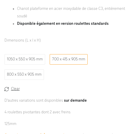
Chariot plateforme en acier inoxydable de classe C3, entièrement
soudé
Disponible également en version roulettes standards
Dimensions (L x l x H)
1050 x 550 x 905 mm
700 x 415 x 905 mm
800 x 550 x 905 mm
Clear
D'autres variations sont disponibles
sur demande
.
4 roulettes pivotantes dont 2 avec freins
125mm