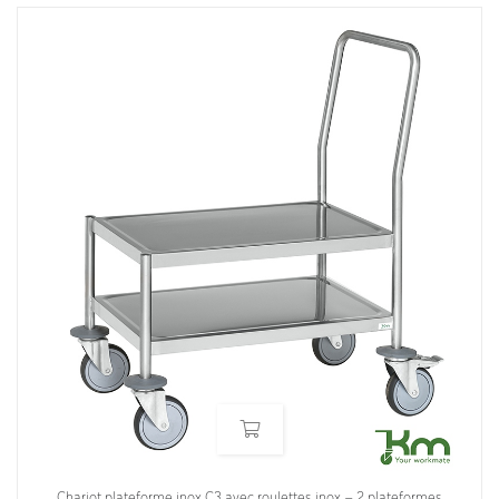
Chariot plateforme inox C3 avec roulettes inox – 2 plateformes