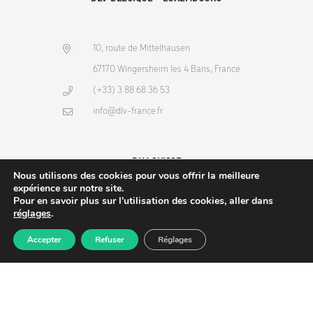
10, route de Mittelhausen
67170 Wingersheim les 4 Bans, France
(+33) 3 88 68 36 53
info@dlv-france.fr
DLV SUISSE
Nous utilisons des cookies pour vous offrir la meilleure
expérience sur notre site.
Pour en savoir plus sur l'utilisation des cookies, aller dans
réglages
.
10, route de Mittelhausen
67170 Wingersheim les 4 Bans, France
Accepter
Refuser
Réglages
Produits
Commande
Compte
Recherche
(+33) 3 88 68 36 53
info@dlv-france.fr