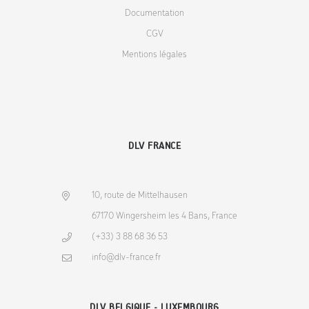
Documentation
CGV
Mentions légales
DLV FRANCE
10, route de Mittelhausen
67170 Wingersheim les 4 Bans, France
(+33) 3 88 68 36 53
info@dlv-france.fr
DLV BELGIQUE - LUXEMBOURG