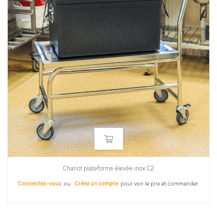
Chariot plateforme élevée inox C2
Connectez-vous
ou
Créez un compte
pour voir le prix et commander.