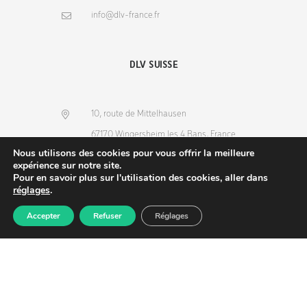
info@dlv-france.fr
DLV SUISSE
10, route de Mittelhausen
67170 Wingersheim les 4 Bans, France
Nous utilisons des cookies pour vous offrir la meilleure
(+33) 3 88 68 36 53
expérience sur notre site.
info@dlv-france.fr
Pour en savoir plus sur l'utilisation des cookies, aller dans
réglages
.
Accepter
Refuser
Réglages
Produits
Commande
Compte
Recherche
NEWSLETTER