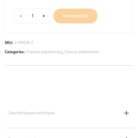
-
+
COMMANDER
SKU:
V-KM138-2
Categories:
Chariots plateformes
,
Chariots plateformes
Caractéristiques techniques
Dimensions totales (L x l x h) - au choix : 1000 x 700 x 1900 mm ou
1200 x 800 x 1900 mm