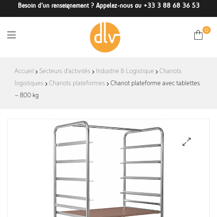
Besoin d'un renseignement ? Appelez-nous au +33 3 88 68 36 53
0
DLV-
Accueil
Secteurs d'activités
Industrie & Logistique
Chariots
logistiques
Chariots plateformes
France
Chariot plateforme avec tablettes
– 800 kg