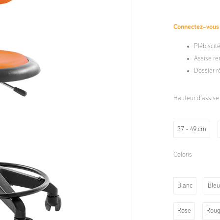
Connectez-vou
Plébiscit
Assise re
Dossier r
Hauteur d’assise
37 - 49 cm
Coloris
Blanc
Bleu
Rose
Rou