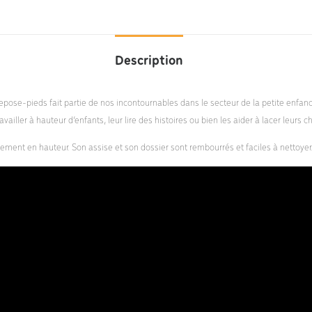
Description
epose-pieds fait partie de nos incontournables dans le secteur de la petite enfanc
availler à hauteur d’enfants, leur lire des histoires ou bien les aider à lacer leurs 
alement en hauteur. Son assise et son dossier sont rembourrés et faciles à nettoyer