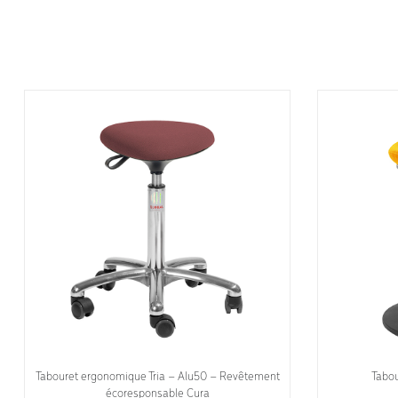
Tabouret ergonomique Tria – Alu50 – Revêtement
Tabou
écoresponsable Cura