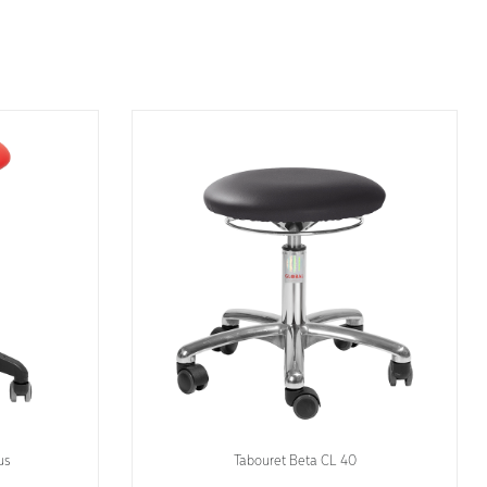
us
Tabouret Beta CL 40