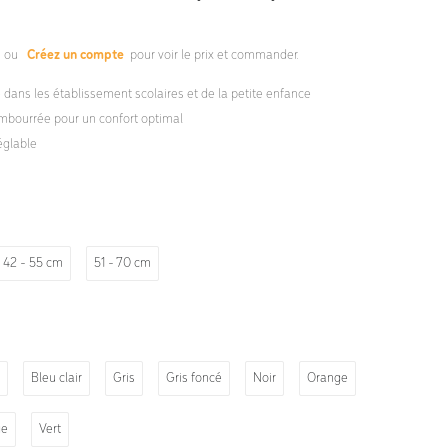
s
ou
Créez un compte
pour voir le prix et commander.
é dans les établissement scolaires et de la petite enfance
mbourrée pour un confort optimal
églable
42 - 55 cm
51 - 70 cm
Bleu clair
Gris
Gris foncé
Noir
Orange
ge
Vert