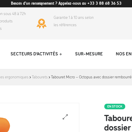
Besoin d'un renseignement ? Appelez-nous au +33 3 88 68 36 53
on sous 48 à 72h
Garantie 1 à 10 ans selon
produits
les références
ds
SECTEURS D’ACTIVITÉS
SUR-MESURE
NOS E
ses ergonomiques
Tabourets
Tabouret Micro – Octopus avec dossier rembourré
EN STOCK
Taboure
dossier