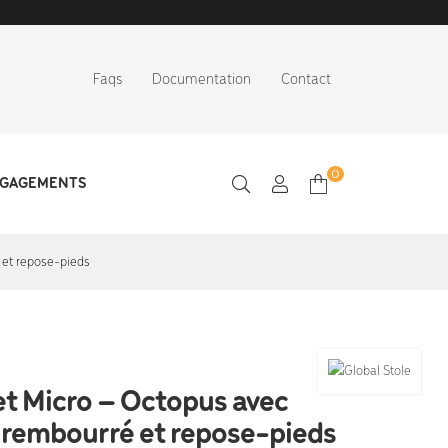
Faqs
Documentation
Contact
0
NGAGEMENTS
 et repose-pieds
t Micro – Octopus avec
 rembourré et repose-pieds