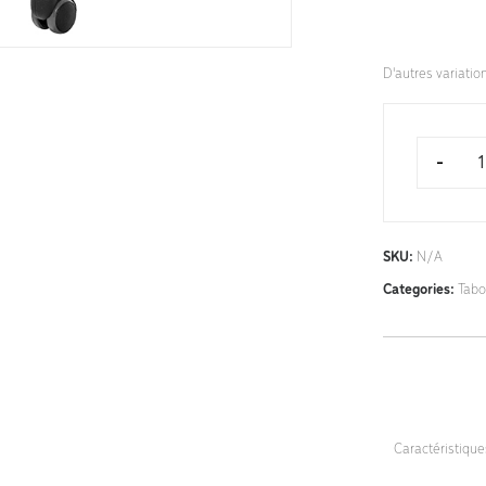
D'autres variatio
-
SKU:
N/A
Categories:
Tabo
Caractéristiqu