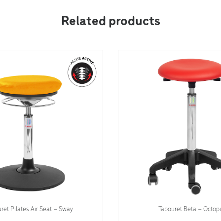
Related products
ret Pilates Air Seat – Sway
Tabouret Beta – Octop