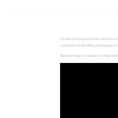
Ce tabouret polyvalent avec dossier et r
confortable et résistant, pratique pour tr
Mobile et léger, le tabouret se règle ég