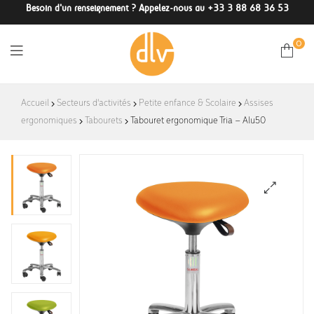
Besoin d'un renseignement ? Appelez-nous au +33 3 88 68 36 53
0
DLV-
Accueil
Secteurs d'activités
Petite enfance & Scolaire
Assises
ergonomiques
Tabourets
France
Tabouret ergonomique Tria – Alu50