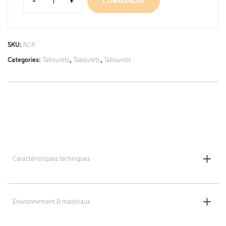
-
+
COMMANDER
SKU:
N/A
Categories:
Tabourets
,
Tabourets
,
Tabourets
Caractéristiques techniques
Dimensions de l’assise : 37 x 37 x 37 x 5 cm
Base aluminium : Ø 50 cm
Environnement & matériaux
Roulettes : easy-rolling, Ø 50 mm