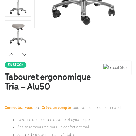
EN STOCK
Tabouret ergonomique
Tria – Alu50
Connectez-vous
ou
Créez un compte
pour voir le prix et commander.
Favorise une posture ouverte et dynamique
Assise rembourrée pour un confort optimal
Sangle de réglage en cuir véritable