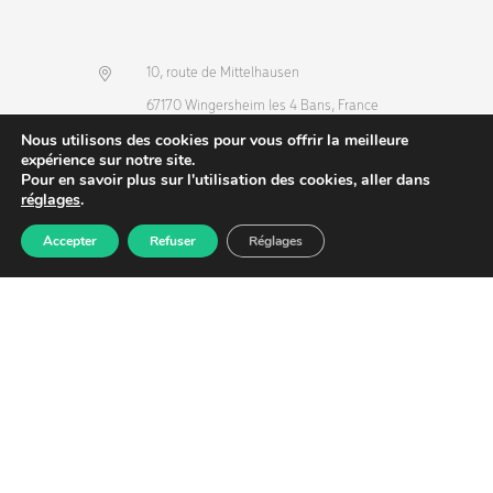
10, route de Mittelhausen
67170 Wingersheim les 4 Bans, France
Nous utilisons des cookies pour vous offrir la meilleure
(+33) 3 88 68 36 53
expérience sur notre site.
info@dlv-france.fr
Pour en savoir plus sur l'utilisation des cookies, aller dans
réglages
.
Accepter
Refuser
Réglages
Produits
Commande
Compte
Recherche
NEWSLETTER
Copyright © 2026
DLV-France
. Tous droits réservés.