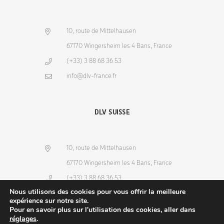
10, route de Mittelhausen
67170 Wingersheim les 4 Bans, France
(+33) 3 88 68 36 53
info@dlv-france.fr
DLV SUISSE
10, route de Mittelhausen
67170 Wingersheim les 4 Bans, France
(+33) 3 88 68 36 53
Nous utilisons des cookies pour vous offrir la meilleure
info@dlv-france.fr
expérience sur notre site.
Pour en savoir plus sur l'utilisation des cookies, aller dans
réglages
.