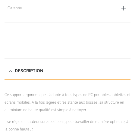
Coloris : gris anthracite mat
Garantie
Poids : 0,265 kg
Garantie 5 ans
DESCRIPTION
Ce support ergonomique s’adapte à tous types de PC portables, tablettes et
écrans mobiles. À la fois légère et résistante aux bosses, sa structure en
aluminium de haute qualité est simple à nettoyer.
Il se règle en hauteur sur 5 positions, pour travailler de manière optimale, à
la bonne hauteur.