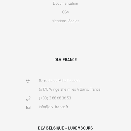
Documentation
CGV
Mentions légales
DLV FRANCE
10, route de Mittelhausen
67170 Wingersheim les 4 Bans, France
(+33) 3 88 68 36 53
info@dlv-france.fr
DLV BELGIQUE - LUXEMBOURG