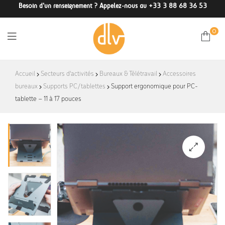
Besoin d'un renseignement ? Appelez-nous au +33 3 88 68 36 53
0
DLV-
Accueil
Secteurs d'activités
Bureaux & Télétravail
Accessoires
bureaux
Supports PC/tablettes
France
Support ergonomique pour PC-
tablette – 11 à 17 pouces