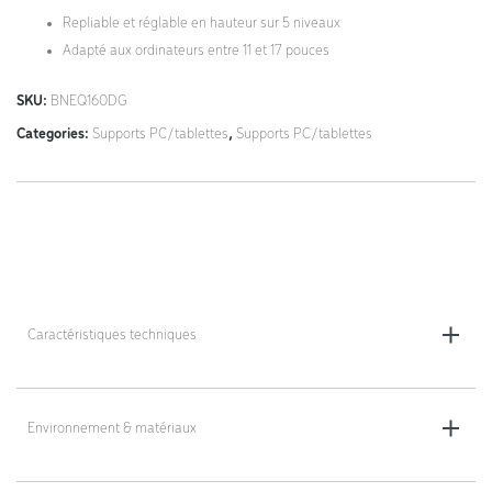
Repliable et réglable en hauteur sur 5 niveaux
Adapté aux ordinateurs entre 11 et 17 pouces
SKU:
BNEQ160DG
Categories:
Supports PC/tablettes
,
Supports PC/tablettes
Caractéristiques techniques
Dimensions totales (l x H x P) : 215 x 7,5 x 266 mm
Environnement & matériaux
Hauteur réglable : 13 - 21 cm (5 niveaux)
Matériau : aluminium léger alvéolé antichoc