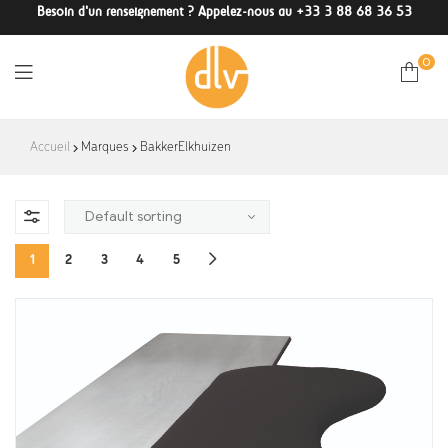
Besoin d'un renseignement ? Appelez-nous au +33 3 88 68 36 53
0
DLV-
Accueil
Marques
BakkerElkhuizen
France
1
2
3
4
5