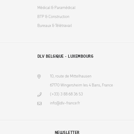
Médical & Paramédical
BTP & Construction
Bureaux & Télétravail
DLV BELGIQUE - LUXEMBOURG
10, route de Mittelhausen
67170 Wingersheim les 4 Bans, France
(+33) 3 88 68 36 53
info@dlv-france.fr
NEWSLETTER