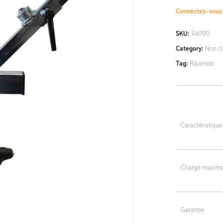
Connectez-vou
SKU:
146190
Category:
Non c
Tag:
Ravendo
Caractéristiqu
Dimensions : 6
Poids : 6,5 kg
Charge maxima
150 kg
Garantie