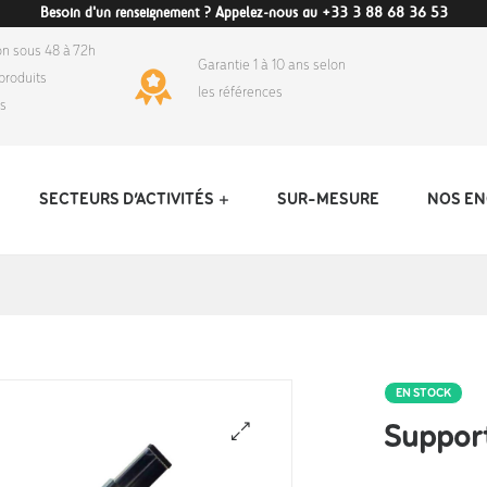
Besoin d'un renseignement ? Appelez-nous au +33 3 88 68 36 53
on sous 48 à 72h
Garantie 1 à 10 ans selon
produits
les références
ds
SECTEURS D’ACTIVITÉS
SUR-MESURE
NOS E
EN STOCK
Support