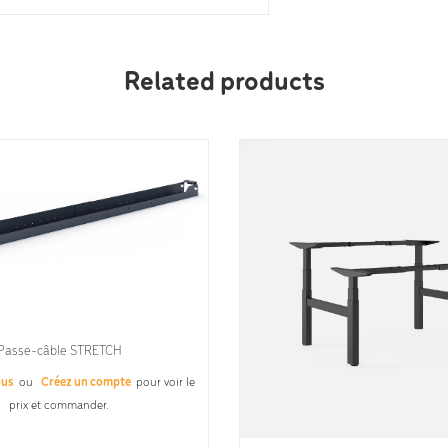
Related products
Passe-câble STRETCH
ous
ou
Créez un compte
pour voir le
prix et commander.