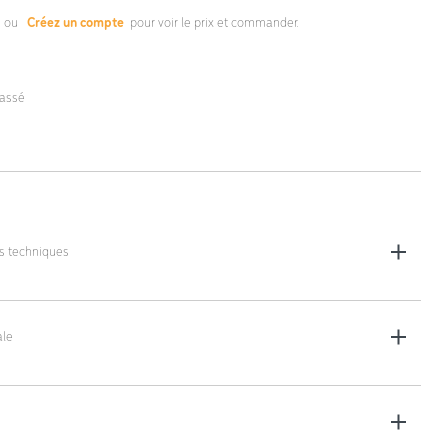
s
ou
Créez un compte
pour voir le prix et commander.
lassé
es techniques
0 x 60 x 110 cm
le