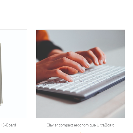
1 S-Board
Clavier compact ergonomique UltraBoard