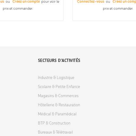
ous
ou
Créez un compte
pour voir le
Connectez-vous
ou
Créez un com
prix et commander.
prix et commander.
SECTEURS D'ACTIVITÉS
Industrie & Logistique
Scolaire & Petite Enfance
Magasins & Commerces
Hôtellerie & Restauration
Médical & Paramédical
BTP & Construction
Bureaux & Télétravail