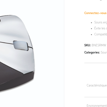
Connectez-vou
Souris er
Évite les
Compatib
SKU:
BNESRMW
Categories:
Sour
Caractéristiqu
Dimensions tota
Environnement