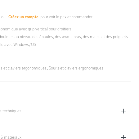
s
ou
Créez un compte
pour voir le prix et commander.
gonomique avec grip vertical pour droitiers
 douleurs au niveau des épaules, des avant-bras, des mains et des poignets
le avec Windows/OS
is et claviers ergonomiques
,
Souris et claviers ergonomiques
es techniques
les (l x H x P) : 68 x 70 x 120 mm
 & matériaux