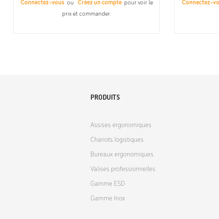
Connectez-vous
ou
Créez un compte
pour voir le
Connectez-v
prix et commander.
PRODUITS
Assises ergonomiques
Chariots logistiques
Bureaux ergonomiques
Valises professionnelles
Gamme ESD
Gamme Inox