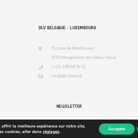
DLV BELGIQUE - LUXEMBOURG
10, route de Mittelhausen
67170 Wingersheim les 4 Bans, France
(+33) 3 88 68 36 53
info@dlv-france.fr
NEWSLETTER
ffrir la meilleure expérience sur notre site.
Accepter
des cookies, aller dans
réglages
.