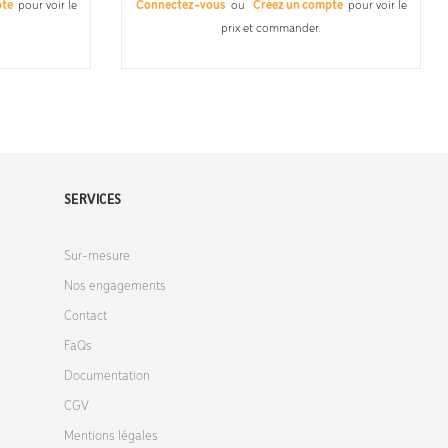
pte
pour voir le
Connectez-vous
ou
Créez un compte
pour voir le
prix et commander.
SERVICES
Sur-mesure
Nos engagements
Contact
FaQs
Documentation
CGV
Mentions légales