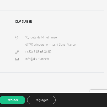
DLV SUISSE
10, route de Mittelhausen
67170 Wingersheim les 4 Bans, France
(+33) 3 88 68 36 53
info@dlv-france.fr
Refuser
Réglages