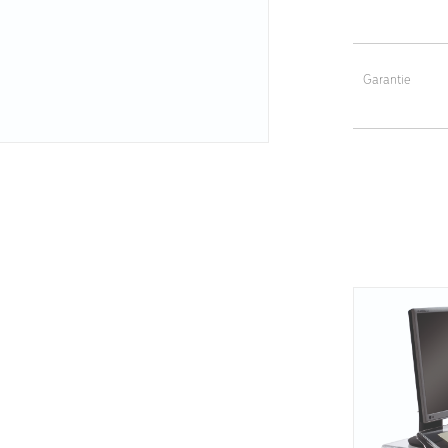
Touches de fonc
Vitesse du cur
Poids : 0,98 kg
Garantie
Fonction Bluet
Garantie 3 ans