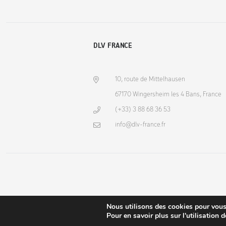
DLV FRANCE
10, route de Mittelhausen
67170 Wingersheim les 4 Bans, France
(+33) 3 88 68 36 53
info@dlv-france.fr
Nous utilisons des cookies pour vous o
Pour en savoir plus sur l'utilisation 