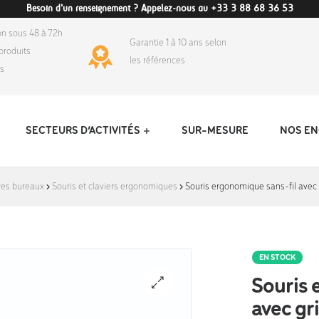
Besoin d'un renseignement ? Appelez-nous au +33 3 88 68 36 53
on sous 48 à 72h
Garantie 1 à 10 ans selon
produits
les références
ds
SECTEURS D’ACTIVITÉS
SUR-MESURE
NOS E
res bureaux
Souris et claviers ergonomiques
Souris ergonomique sans-fil avec 
EN STOCK
Souris 
avec gr