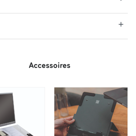
tion : 2 + molette de défilement
seur réglable (résolution) : 400/800/1600/3200 dpi
ooth
Accessoires