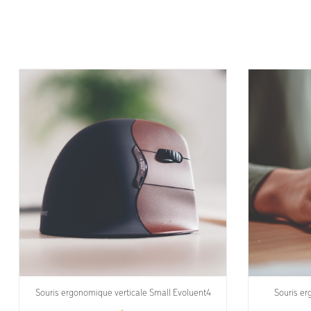
Souris ergonomique verticale Small Evoluent4
Souris er