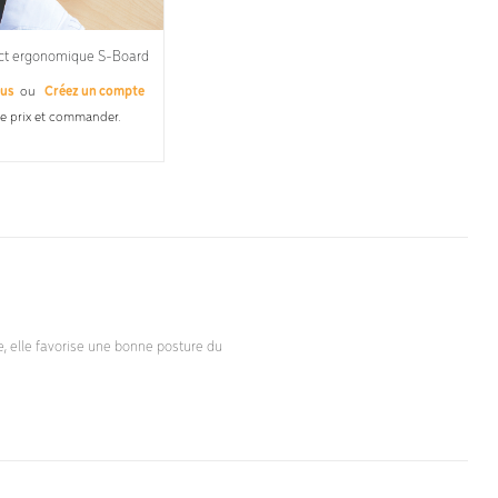
ct ergonomique S-Board
ous
ou
Créez un compte
le prix et commander.
ue, elle favorise une bonne posture du