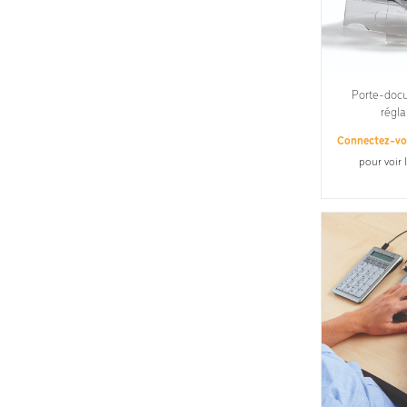
Porte-doc
régl
Connectez-v
pour voir 