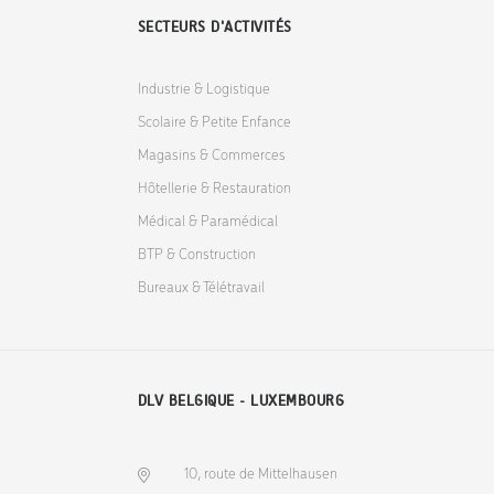
SECTEURS D'ACTIVITÉS
Industrie & Logistique
Scolaire & Petite Enfance
Magasins & Commerces
Hôtellerie & Restauration
Médical & Paramédical
BTP & Construction
Bureaux & Télétravail
DLV BELGIQUE - LUXEMBOURG
10, route de Mittelhausen