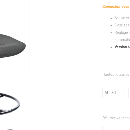
Connectez-vou
Assise et
Dossier, 
Réglage i
Euromati
Version 
Hauteur d’assise
61 - 80 cm
D'autres variatio