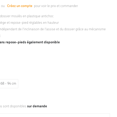
s
ou
Créez un compte
pour voir le prix et commander.
 dossier moulés en plastique antichoc
siège et repose-pied réglables en hauteur
ndépendant de l’inclinaison de l’assise et du dossier grâce au mécanisme
c
sans repose-pieds également disponible
68 - 94 cm
ns sont disponibles
sur demande
.