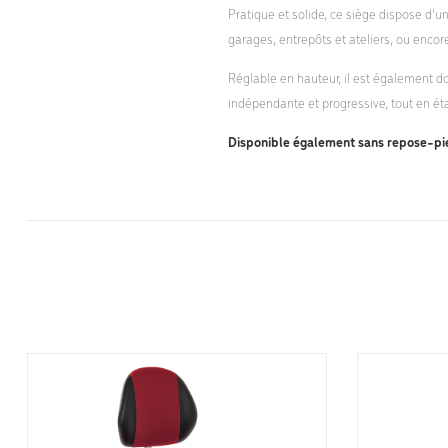
Pratique et solide, ce siège dispose d’u
garages, entrepôts et ateliers, ou encor
Réglable en hauteur, il est également d
indépendante et progressive, tout en éta
Disponible également sans repose-pi