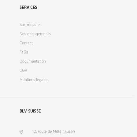
SERVICES
Sur-mesure
Nos engagements
Contact
FaQs
Documentation
CGV
Mentions légales
DLV SUISSE
10, route de Mittelhausen