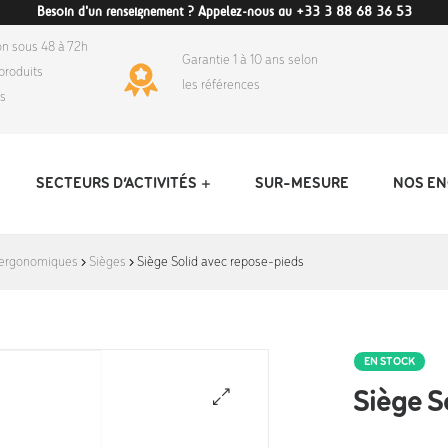
Besoin d'un renseignement ? Appelez-nous au +33 3 88 68 36 53
on sous 48 à 72h
Garantie 1 à 10 ans selon
produits
les références
ds
SECTEURS D’ACTIVITÉS
SUR-MESURE
NOS E
 ergonomiques
Sièges
Siège Solid avec repose-pieds
EN STOCK
Siège S