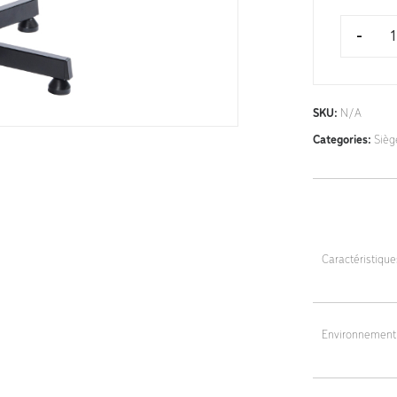
-
SKU:
N/A
Categories:
Sièg
Caractéristiqu
Dimensions du d
Dimensions de l
Environnement
Base : acier, Ø
Patins : 25 mm
Coloris : noir
Repose-pieds 