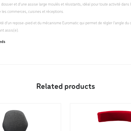
n dossier et d’une assise large moulés et résistants, idéal pour toute activité dans
e les commerces, cuisines et réceptions.
oté d’un repose-pied et du mécanisme Euromatic qui permet de régler l’angle du 
nt assis(e).
eds
Related products