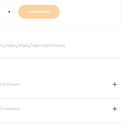
+
COMMANDER
es
,
Sièges
,
Sièges
,
Sièges ergonomiques
es techniques
ossier (L x l) : 31 x 37 cm
’assise (L x l) : 42 x 42 cm
 & matériaux
 56 cm
: Ø 480 mm