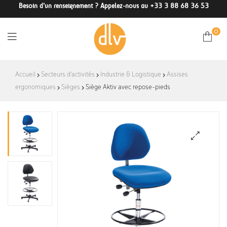
Besoin d'un renseignement ? Appelez-nous au +33 3 88 68 36 53
0
DLV-
Accueil
Secteurs d'activités
Industrie & Logistique
Assises
ergonomiques
Sièges
Siège Aktiv avec repose-pieds
France