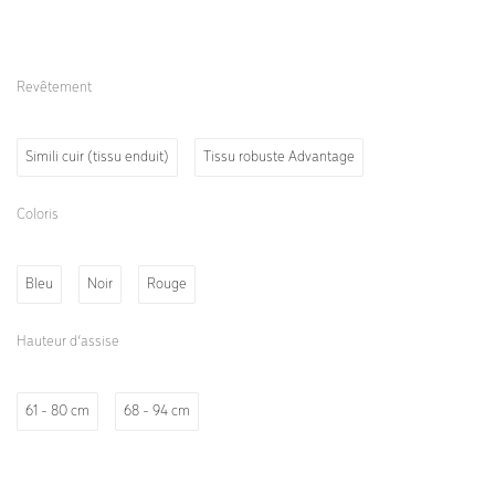
Revêtement
Simili cuir (tissu enduit)
Tissu robuste Advantage
Coloris
Bleu
Noir
Rouge
Hauteur d’assise
61 - 80 cm
68 - 94 cm