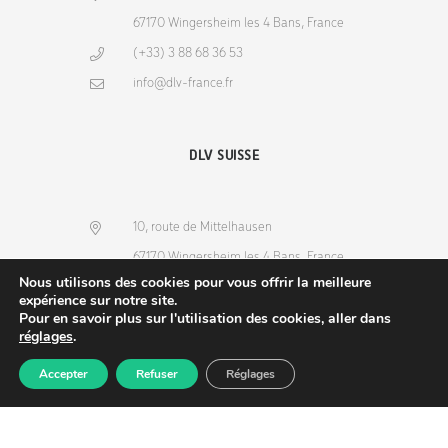
67170 Wingersheim les 4 Bans, France
(+33) 3 88 68 36 53
info@dlv-france.fr
DLV SUISSE
10, route de Mittelhausen
67170 Wingersheim les 4 Bans, France
Nous utilisons des cookies pour vous offrir la meilleure
(+33) 3 88 68 36 53
expérience sur notre site.
Pour en savoir plus sur l'utilisation des cookies, aller dans
info@dlv-france.fr
réglages
.
Accepter
Refuser
Réglages
Produits
Commande
Compte
Recherche