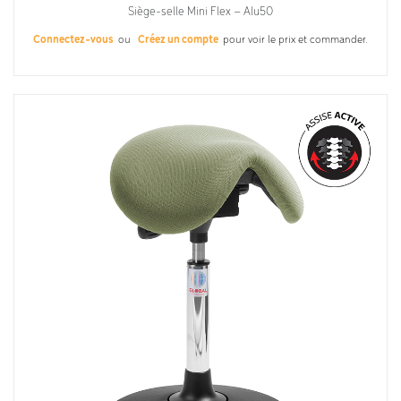
Siège-selle Mini Flex – Alu50
Connectez-vous
ou
Créez un compte
pour voir le prix et commander.