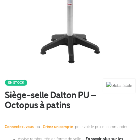
EN STOCK
Siège-selle Dalton PU –
Octopus à patins
Connectez-vous
ou
Créez un compte
pour voir le prix et commander.
Assise rembourrée en forme de selle –
En savoir plus sur les