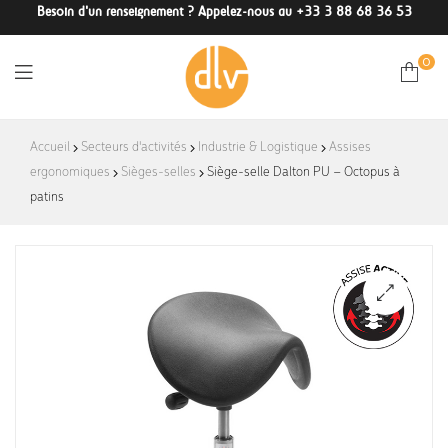
Besoin d'un renseignement ? Appelez-nous au +33 3 88 68 36 53
0
DLV-
Accueil
Secteurs d'activités
Industrie & Logistique
Assises
ergonomiques
Sièges-selles
France
Siège-selle Dalton PU – Octopus à
patins