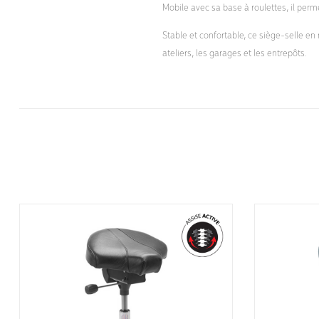
Mobile avec sa base à roulettes, il per
Stable et confortable, ce siège-selle e
ateliers, les garages et les entrepôts.