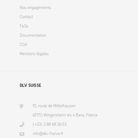
Nos engagements
Contact
FaQs
Documentation
CGV
Mentions légales
DLV SUISSE
10, route de Mittelhausen
67170 Wingersheim les 4 Bans, France
(+33) 3 88 68 36 53
info@dlv-france.fr