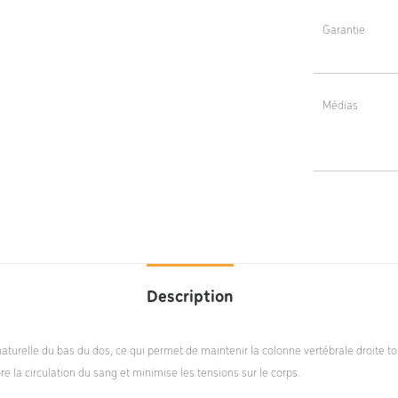
Mécanisme de ré
Assemblage faci
à 3° vers l'arri
Garantie
Poids : 6,4 kg
5 ans
Médias
Dalton
instruc
Description
naturelle du bas du dos, ce qui permet de maintenir la colonne vertébrale droite t
e la circulation du sang et minimise les tensions sur le corps.