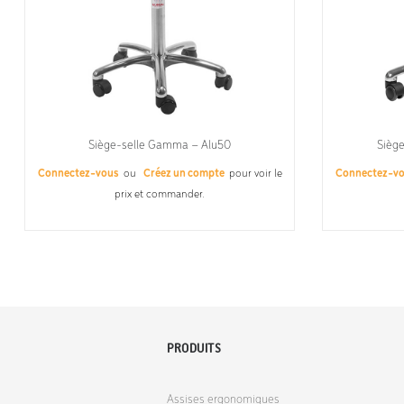
Siège-selle Gamma – Alu50
Siège
Connectez-vous
ou
Créez un compte
pour voir le
Connectez-v
prix et commander.
PRODUITS
Assises ergonomiques