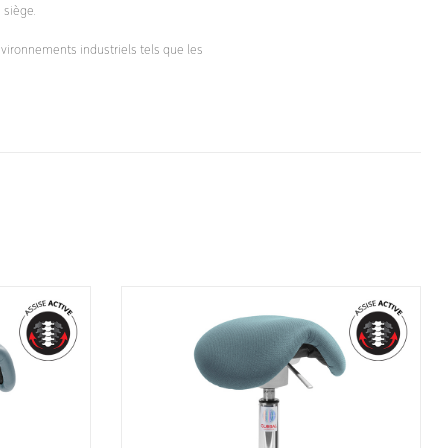
 siège.
vironnements industriels tels que les