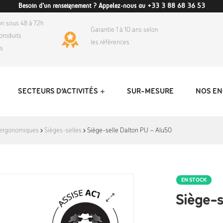
Besoin d'un renseignement ? Appelez-nous au +33 3 88 68 36 53
on sous 48 à 72h
Garantie 1 à 10 ans selon
produits
les références
ds
SECTEURS D’ACTIVITÉS
SUR-MESURE
NOS E
 ergonomiques
Sièges-selles
Siège-selle Dalton PU – Alu50
EN STOCK
Siège-s