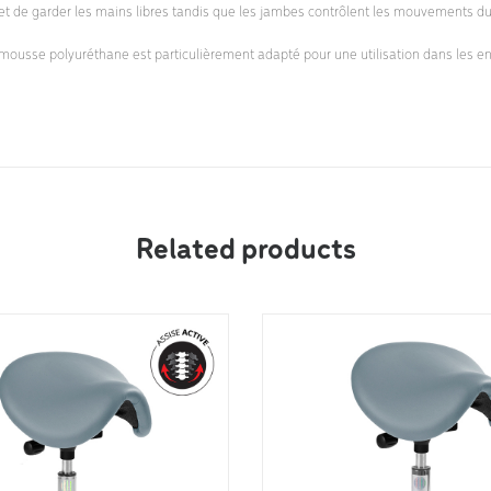
met de garder les mains libres tandis que les jambes contrôlent les mouvements du
n mousse polyuréthane est particulièrement adapté pour une utilisation dans les en
Related products