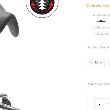
Connectez-vou
Assise re
selles
Réglage d
Idéal pou
Hauteur d’assise
44 - 51 cm
D'autres variatio
-