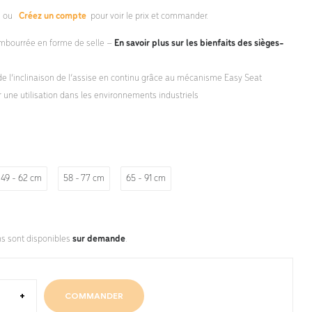
s
ou
Créez un compte
pour voir le prix et commander.
mbourrée en forme de selle –
En savoir plus sur les bienfaits des sièges-
e l’inclinaison de l’assise en continu grâce au mécanisme Easy Seat
r une utilisation dans les environnements industriels
49 - 62 cm
58 - 77 cm
65 - 91 cm
ns sont disponibles
sur demande
.
+
COMMANDER