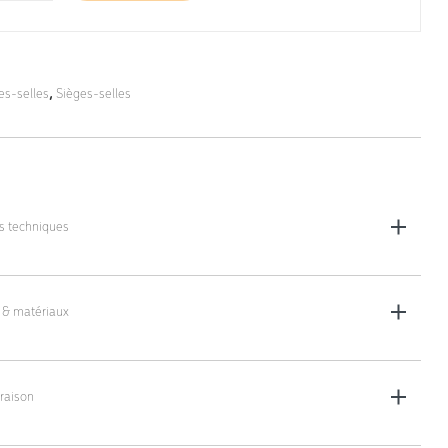
es-selles
,
Sièges-selles
es techniques
’assise : 44 x 35 cm
um, Ø 50 cm
 & matériaux
y-rolling, Ø 50 mm
 mousse polyuréthane
e réglable (poignée) : 44 - 51 cm, 49 - 62 cm, 58 - 77 cm ou 65 - 91 cm au
raison
lis plat (non monté)