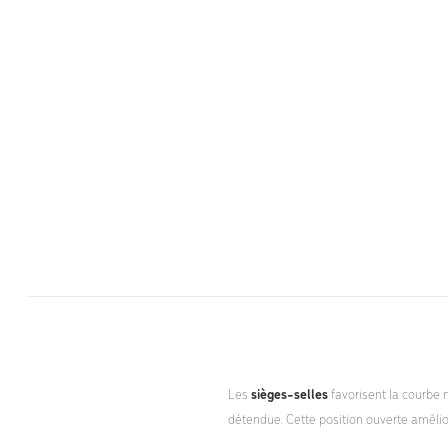
Les
sièges-selles
favorisent la courbe 
détendue. Cette position ouverte amélior