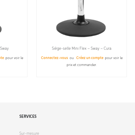
 Sway
Siège-selle Mini Flex – Sway – Cura
pte
pour voir le
Connectez-vous
ou
Créez un compte
pour voir le
prix et commander.
SERVICES
Sur-mesure