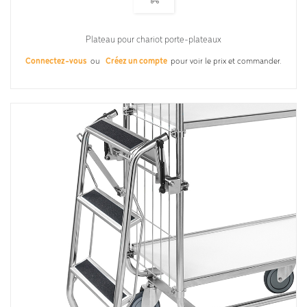
Plateau pour chariot porte-plateaux
Connectez-vous
ou
Créez un compte
pour voir le prix et commander.