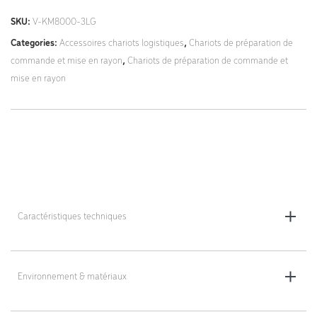
SKU:
V-KM8000-3LG
Categories:
Accessoires chariots logistiques
,
Chariots de préparation de
commande et mise en rayon
,
Chariots de préparation de commande et
mise en rayon
Caractéristiques techniques
Dimensions totales (L x l x h) - selon la version :
- 3LG : 500 x 40 x 800 mm
Environnement & matériaux
- 3XLG : 600 x 40 x 800 mm
- 4LG : 500 x 40 x 1260 mm
Matériau : acier