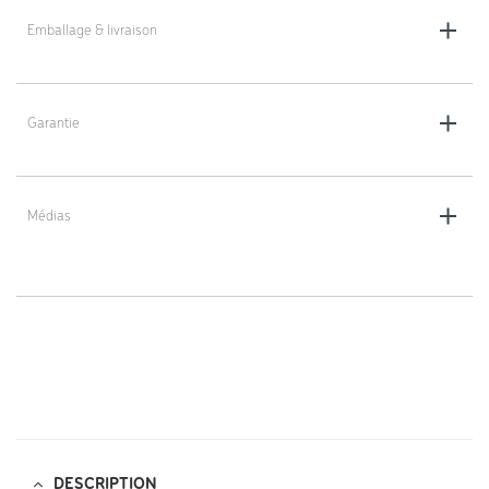
- 4XLG : 600 x 40 x 1260 mm
Emballage & livraison
Revêtement : électro-galvanisé
Poids : 5 kg
Livraison en colis plat (non monté)
Garantie
Emballage carton - 1100 x 710 x 85 mm | 1300 x 800 x 85 mm | 1300 x
810 x 75 mm | 670 x 85 x 940 mm
5 ans
Médias
https://dlv-france.fr/wp-
content/uploads/2022/04/KM8000-XXXG-notice-
montage.pdf;
DESCRIPTION