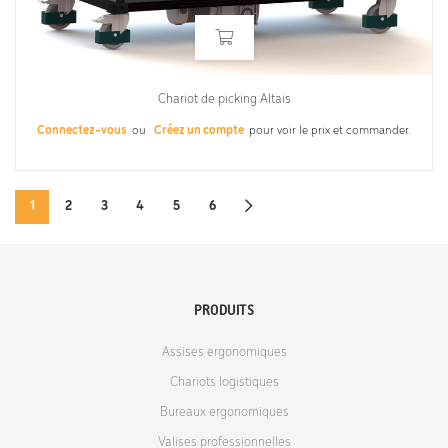
Chariot de picking Altais
Connectez-vous
ou
Créez un compte
pour voir le prix et commander.
1
2
3
4
5
6
PRODUITS
Assises ergonomiques
Chariots logistiques
Bureaux ergonomiques
Valises professionnelles