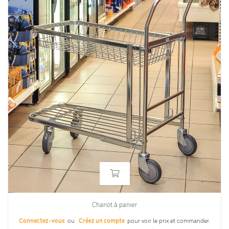
Chariot à panier
Connectez-vous
ou
Créez un compte
pour voir le prix et commander.