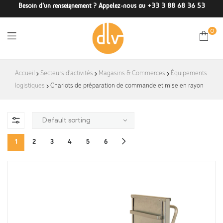
Besoin d'un renseignement ? Appelez-nous au +33 3 88 68 36 53
0
DLV-
Accueil
Secteurs d'activités
Magasins & Commerces
Équipements
logistiques
Chariots de préparation de commande et mise en rayon
France
1
2
3
4
5
6