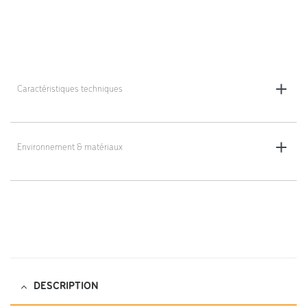
Caractéristiques techniques
H : 12,50 cm L : 38 cm L : 50 cm
Environnement & matériaux
Textile : 100 % polyester, 120.000 Martindale
DESCRIPTION