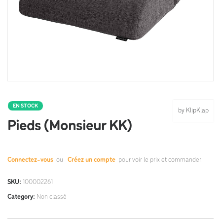
EN STOCK
by KlipKlap
Pieds (Monsieur KK)
Connectez-vous
ou
Créez un compte
pour voir le prix et commander.
SKU:
100002261
Category:
Non classé