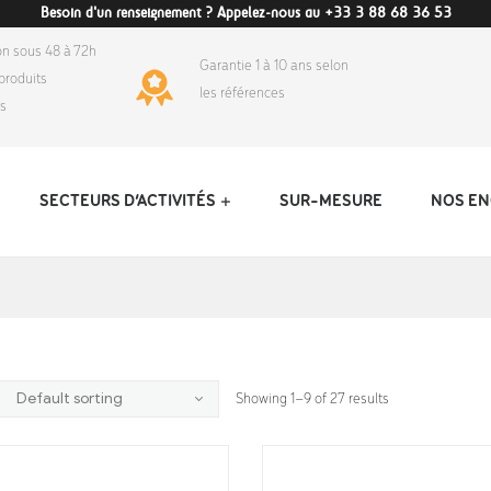
Besoin d'un renseignement ? Appelez-nous au +33 3 88 68 36 53
on sous 48 à 72h
Garantie 1 à 10 ans selon
produits
les références
ds
SECTEURS D’ACTIVITÉS
SUR-MESURE
NOS E
Showing 1–9 of 27 results