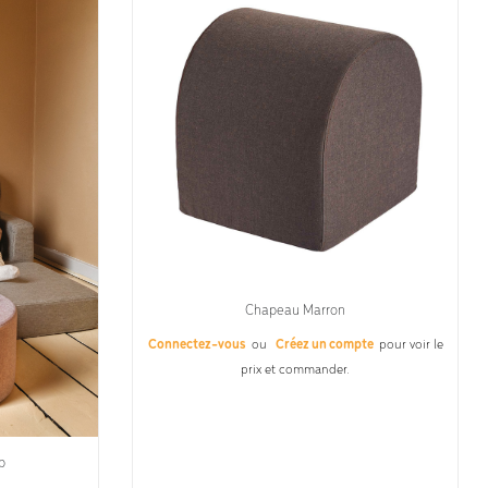
Chapeau Marron
Connectez-vous
ou
Créez un compte
pour voir le
prix et commander.
p