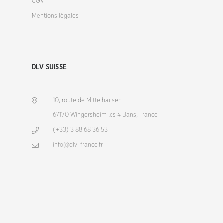
CGV
Mentions légales
DLV SUISSE
10, route de Mittelhausen
67170 Wingersheim les 4 Bans, France
(+33) 3 88 68 36 53
info@dlv-france.fr