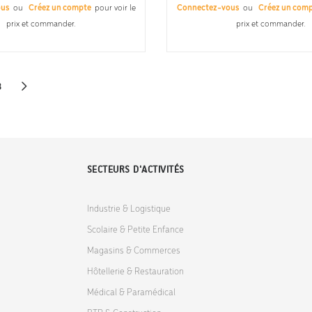
ous
ou
Créez un compte
pour voir le
Connectez-vous
ou
Créez un com
prix et commander.
prix et commander.
3
SECTEURS D'ACTIVITÉS
Industrie & Logistique
Scolaire & Petite Enfance
Magasins & Commerces
Hôtellerie & Restauration
Médical & Paramédical