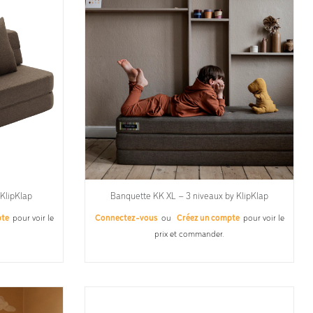
KlipKlap
Banquette KK XL – 3 niveaux by KlipKlap
pte
pour voir le
Connectez-vous
ou
Créez un compte
pour voir le
prix et commander.