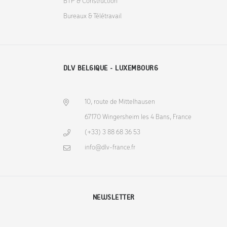
BTP & Construction
Bureaux & Télétravail
DLV BELGIQUE - LUXEMBOURG
10, route de Mittelhausen
67170 Wingersheim les 4 Bans, France
(+33) 3 88 68 36 53
info@dlv-france.fr
NEWSLETTER