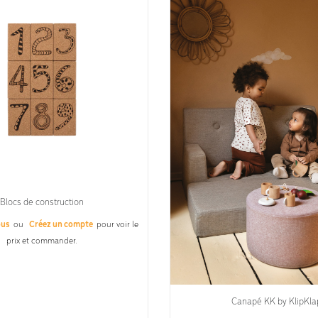
Blocs de construction
ous
ou
Créez un compte
pour voir le
prix et commander.
Canapé KK by KlipKla