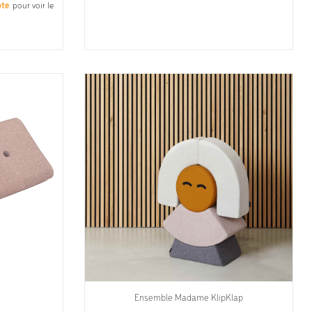
pte
pour voir le
Ensemble Madame KlipKlap