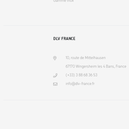
Gamme Inox
DLV FRANCE
10, route de Mittelhausen
67170 Wingersheim les 4 Bans, France
(+33) 3 88 68 36 53
info@dlv-france.fr