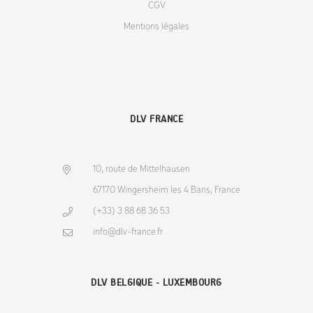
CGV
Mentions légales
DLV FRANCE
10, route de Mittelhausen
67170 Wingersheim les 4 Bans, France
(+33) 3 88 68 36 53
info@dlv-france.fr
DLV BELGIQUE - LUXEMBOURG