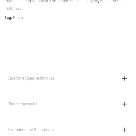
Chariots de préparation de commande et mise en rayon
,
Équipements
motorisés
Tag:
Khara
Caractéristiques techniques
- 2 ou 3 plateaux de 1220mm de largeur
Charge maximale
- Assistance à la motorisation et une tête de timon
60 kg par plateau, maximum 500 kg par chariot (chariot inclus)
- Bloc énergie 25/12V et 26Ah
Environnement & matériaux