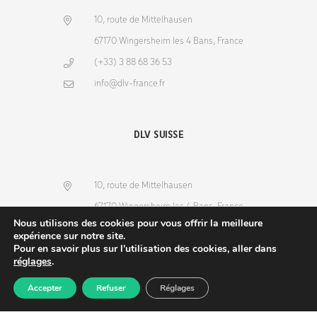
10, route de Mittelhausen
67170 Wingersheim les 4 Bans, France
(+33) 3 88 68 36 53
info@dlv-france.fr
DLV SUISSE
10, route de Mittelhausen
67170 Wingersheim les 4 Bans, France
Nous utilisons des cookies pour vous offrir la meilleure
(+33) 3 88 68 36 53
expérience sur notre site.
Pour en savoir plus sur l'utilisation des cookies, aller dans
info@dlv-france.fr
réglages
.
Accepter
Refuser
Réglages
Produits
Commande
Compte
Recherche