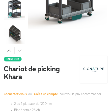
EN STOCK
Chariot de picking
Khara
Connectez-vous
ou
Créez un compte
pour voir le prix et commander.
2 ou 3 plateaux de 1220mm
Bloc énergie 26 Ah