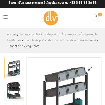
Besoin d'un renseignement ? Appelez-nous au +33 3 88 68 36 53
0
DLV-
Accueil
Secteurs d'activités
Magasins & Commerces
Équipements
logistiques
Chariots de préparation de commande et mise en rayon
France
Chariot de picking Khara