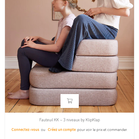
Fauteuil KK – 3 niveaux by KlipKlap
Connectez-vous
ou
Créez un compte
pour voir le prix et commander.