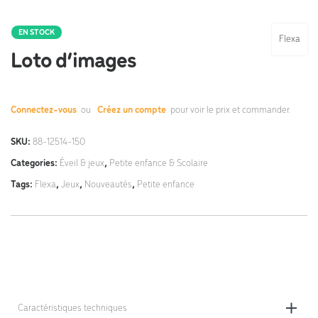
EN STOCK
Flexa
Loto d’images
Connectez-vous
ou
Créez un compte
pour voir le prix et commander.
SKU:
88-12514-150
Categories:
Éveil & jeux
,
Petite enfance & Scolaire
Tags:
Flexa
,
Jeux
,
Nouveautés
,
Petite enfance
Caractéristiques techniques