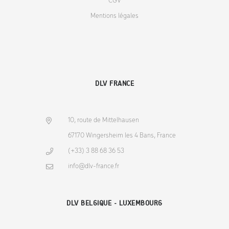
CGV
Mentions légales
DLV FRANCE
10, route de Mittelhausen
67170 Wingersheim les 4 Bans, France
(+33) 3 88 68 36 53
info@dlv-france.fr
DLV BELGIQUE - LUXEMBOURG