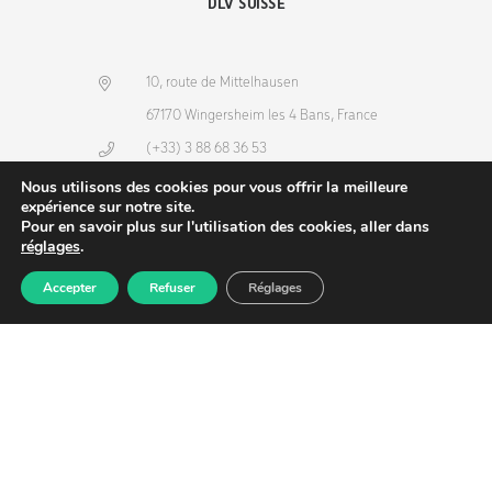
DLV SUISSE
10, route de Mittelhausen
67170 Wingersheim les 4 Bans, France
(+33) 3 88 68 36 53
info@dlv-france.fr
Nous utilisons des cookies pour vous offrir la meilleure
expérience sur notre site.
Pour en savoir plus sur l'utilisation des cookies, aller dans
réglages
.
Accepter
Refuser
Réglages
Produits
Commande
Compte
Recherche
NEWSLETTER
Copyright © 2026
DLV-France
. Tous droits réservés.