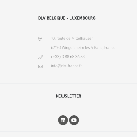
DLV BELGIQUE - LUXEMBOURG
10, route de Mittelhausen
67170 Wingersheim les 4 Bans, France
(+33) 3 88 68 36 53
info@dlv-france.fr
NEWSLETTER