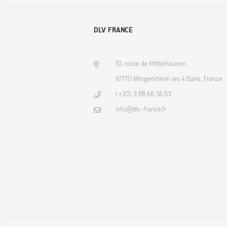
DLV FRANCE
10, route de Mittelhausen
67170 Wingersheim les 4 Bans, France
(+33) 3 88 68 36 53
info@dlv-france.fr