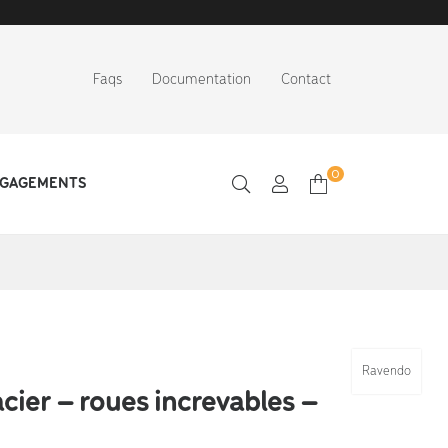
Faqs
Documentation
Contact
0
NGAGEMENTS
Ravendo
acier – roues increvables –