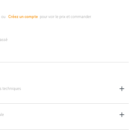
s
ou
Créez un compte
pour voir le prix et commander.
lassé
es techniques
 x 48 x 112 cm
le