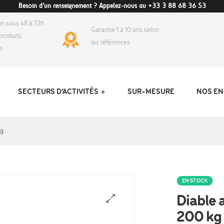
Besoin d'un renseignement ? Appelez-nous au +33 3 88 68 36 53
on sous 48 à 72h
Garantie 1 à 10 ans selon
produits
les références
ds
SECTEURS D’ACTIVITÉS
SUR-MESURE
NOS E
kg
EN STOCK
Diable 
200 kg