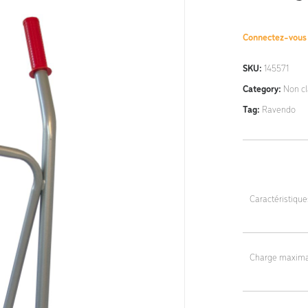
Connectez-vou
SKU:
145571
Category:
Non c
Tag:
Ravendo
Caractéristiqu
Dimensions : 42
Poids : 8,5 kg
Charge maxima
200 kg