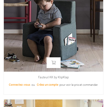
Fauteuil KK by KlipKlap
Connectez-vous
ou
Créez un compte
pour voir le prix et commander.