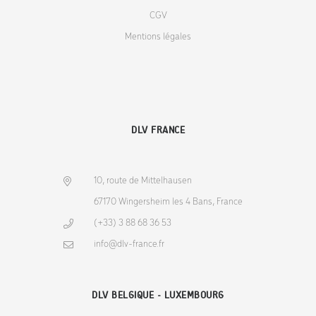
CGV
Mentions légales
DLV FRANCE
10, route de Mittelhausen
67170 Wingersheim les 4 Bans, France
(+33) 3 88 68 36 53
info@dlv-france.fr
DLV BELGIQUE - LUXEMBOURG