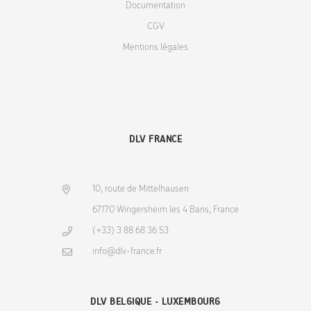
Documentation
CGV
Mentions légales
DLV FRANCE
10, route de Mittelhausen
67170 Wingersheim les 4 Bans, France
(+33) 3 88 68 36 53
info@dlv-france.fr
DLV BELGIQUE - LUXEMBOURG