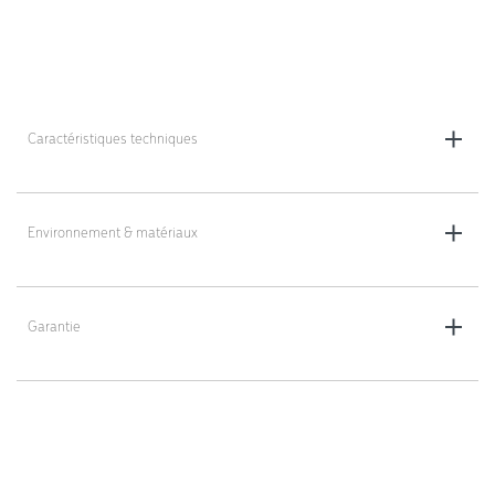
Caractéristiques techniques
H : 51 cm L : 15 cm P : 69 cm
Environnement & matériaux
Textile : 100 % polyester, 50.000 Martindale
Garantie
5 ans