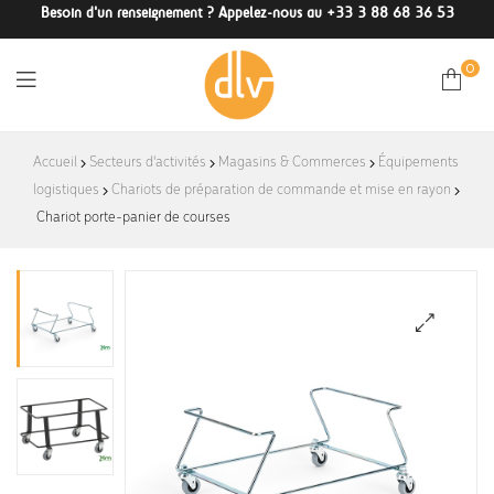
Besoin d'un renseignement ? Appelez-nous au +33 3 88 68 36 53
0
DLV-
Accueil
Secteurs d'activités
Magasins & Commerces
Équipements
logistiques
Chariots de préparation de commande et mise en rayon
France
Chariot porte-panier de courses