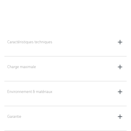
Caractéristiques techniques
Dimensions totales (L x l x h) : 430 x 285 x 285 mm
Charge maximale
Roulettes : 4 pivotantes, Ø 50 mm
50 kg
Poids : 2,3 kg
Environnement & matériaux
Revêtement : électro-galvanisé ou peinture époxy noire (thermolaqué)
selon le modèle
Garantie