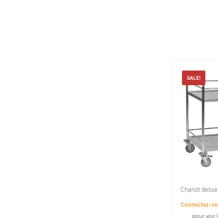
Produit
SALE!
Chariot desse
Connectez-v
pour voir 