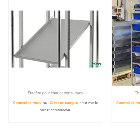
Étagère pour chariot porte-bacs
Cha
Connectez-vous
ou
Créez un compte
pour voir le
Connectez-v
prix et commander.