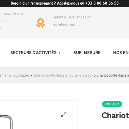
Besoin d'un renseignement ? Appelez-nous au +33 3 88 68 36 53
on sous 48 à 72h
Garantie 1 à 10 ans selon
produits
les références
ds
SECTEURS D’ACTIVITÉS
SUR-MESURE
NOS E
ements logistiques
Chariots porte-bacs et porte-plateaux
Chariot porte-bacs 
EN STOCK
Chariot