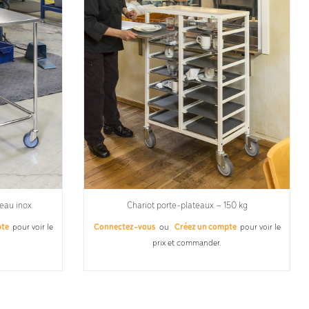
teau inox
Chariot porte-plateaux – 150 kg
pte
pour voir le
Connectez-vous
ou
Créez un compte
pour voir le
prix et commander.