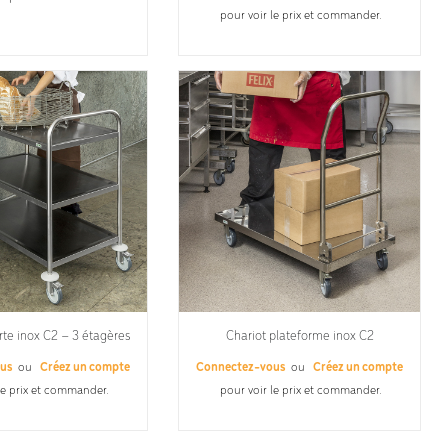
pour voir le prix et commander.
rte inox C2 – 3 étagères
Chariot plateforme inox C2
ous
ou
Créez un compte
Connectez-vous
ou
Créez un compte
le prix et commander.
pour voir le prix et commander.