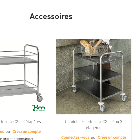
s-acier-inoxydable.pdf;
Accessoires
rte inox C2 – 2 étagères
Chariot desserte inox C2 – 2 ou 3
étagères
ous
ou
Créez un compte
Connectez-vous
ou
Créez un compte
le prix et commander.