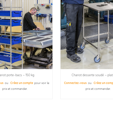
riot porte-bacs – 150 kg
Chariot desserte soudé – pla
ous
ou
Créez un compte
pour voir le
Connectez-vous
ou
Créez un com
prix et commander.
prix et commander.