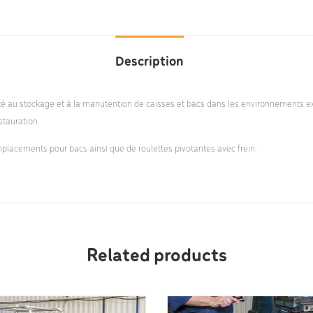
Description
pté au stockage et à la manutention de caisses et bacs dans les environnements
stauration.
mplacements pour bacs ainsi que de roulettes pivotantes avec frein.
Related products