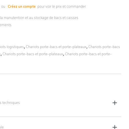
s
ou
Créez un compte
pour voir le prix et commander.
la manutention et au stockage de bacs et caisses
cements
iots logistiques
,
Chariots porte-bacs et porte-plateaux
,
Chariots porte-bacs
x
,
Chariots porte-bacs et porte-plateaux
,
Chariots porte-bacs et porte-
es techniques
les (L x l x h) : 560 x 500 x 1565 mm
rieures (L x l x h) : 510 x 410 x 1535 mm
le