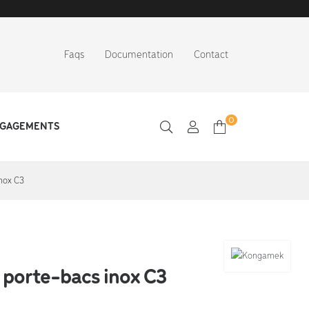
Faqs
Documentation
Contact
0
NGAGEMENTS
inox C3
 porte-bacs inox C3