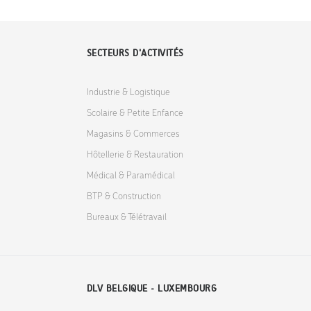
SECTEURS D'ACTIVITÉS
Industrie & Logistique
Scolaire & Petite Enfance
Magasins & Commerces
Hôtellerie & Restauration
Médical & Paramédical
BTP & Construction
Bureaux & Télétravail
DLV BELGIQUE - LUXEMBOURG