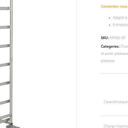
Connectez-vou
Adapté à 
6 empla
SKU:
KM166-RF
Categories:
Char
et porte-plateau
plateaux
Caractéristiqu
Dimensions tota
Dimensions inté
Charge maxima