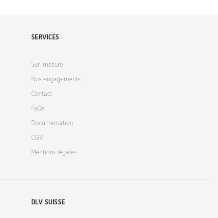
SERVICES
Sur-mesure
Nos engagements
Contact
FaQs
Documentation
CGV
Mentions légales
DLV SUISSE