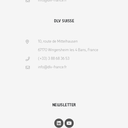
info@dlv-france.fr
DLV SUISSE
10, route de Mittelhausen
67170 Wingersheim les 4 Bans, France
(+33) 3 88 68 36 53
info@dlv-france.fr
NEWSLETTER