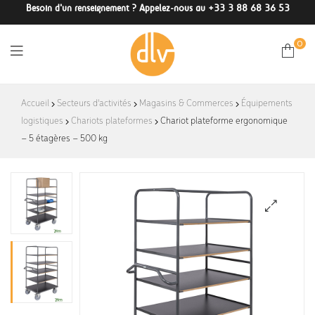
Besoin d'un renseignement ? Appelez-nous au +33 3 88 68 36 53
0
DLV-
Accueil
Secteurs d'activités
Magasins & Commerces
Équipements
logistiques
Chariots plateformes
France
Chariot plateforme ergonomique
– 5 étagères – 500 kg