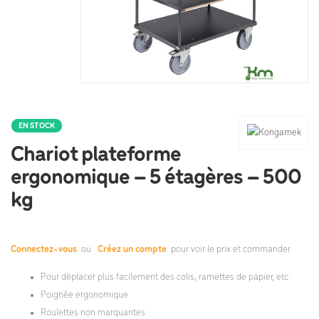
EN STOCK
Chariot plateforme
ergonomique – 5 étagères – 500
kg
Connectez-vous
ou
Créez un compte
pour voir le prix et commander.
Pour déplacer plus facilement des colis, ramettes de papier, etc.
Poignée ergonomique
Roulettes non marquantes