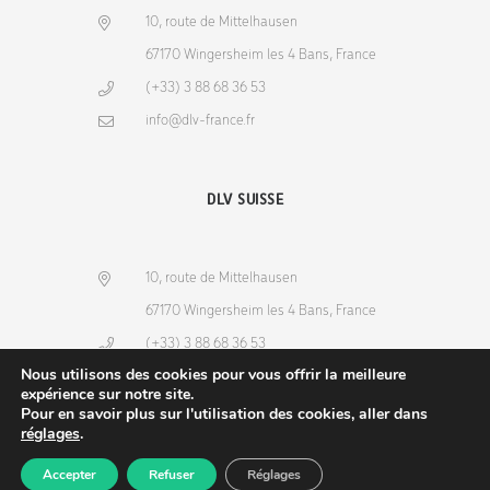
10, route de Mittelhausen
67170 Wingersheim les 4 Bans, France
(+33) 3 88 68 36 53
info@dlv-france.fr
DLV SUISSE
10, route de Mittelhausen
67170 Wingersheim les 4 Bans, France
(+33) 3 88 68 36 53
Nous utilisons des cookies pour vous offrir la meilleure
info@dlv-france.fr
expérience sur notre site.
Pour en savoir plus sur l'utilisation des cookies, aller dans
réglages
.
Accepter
Refuser
Réglages
Produits
Commande
Compte
Recherche