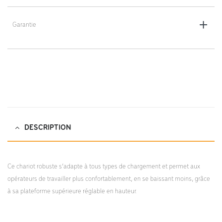
Revêtement : peinture époxy (thermolaqué)
Poids : 31 kg
Garantie
Coloris : gris foncé
5 ans
DESCRIPTION
Ce chariot robuste s’adapte à tous types de chargement et permet aux
opérateurs de travailler plus confortablement, en se baissant moins, grâce
à sa plateforme supérieure réglable en hauteur.