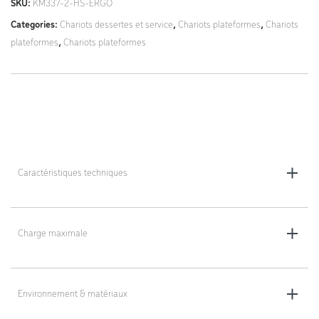
SKU:
KM337-2-HS-ERGO
Categories:
Chariots dessertes et service
,
Chariots plateformes
,
Chariots
plateformes
,
Chariots plateformes
Caractéristiques techniques
Dimensions totales (L x l x h) : 1000 x 700 x 1100 mm
Dimensions de la plateforme (L x l) : 1000 x 700 mm
Charge maximale
Hauteur réglable de la plateforme supérieure (manivelle) : 845 - 1100
400 kg (200 kg par étagère)
mm
Environnement & matériaux
Roulettes : 2 fixes, 2 pivotantes avec frein, Ø 200 mm