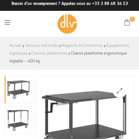
Besoin d'un renseignement ? Appelez-nous au +33 3 88 68 36 53
0
DLV-
Accueil
Secteurs d'activités
Magasins & Commerces
Équipements
logistiques
Chariots plateformes
France
Chariot plateforme ergonomique
réglable – 400 kg