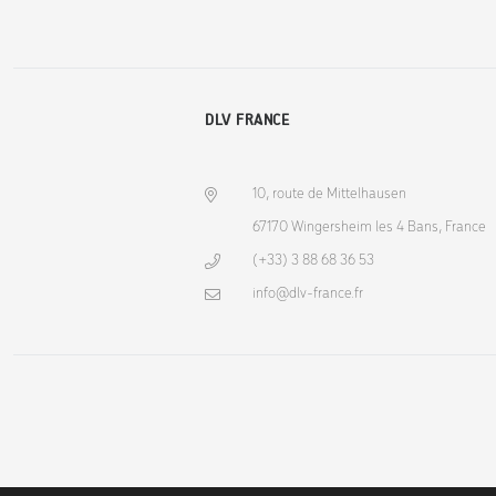
DLV FRANCE
10, route de Mittelhausen
67170 Wingersheim les 4 Bans, France
(+33) 3 88 68 36 53
info@dlv-france.fr