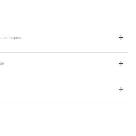
es techniques
d : 125 x 60 x 101 cm
umatique : 125 x 60 x 109 cm
le
Solid), 51 kg (Pneumatique)