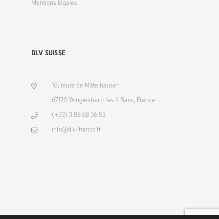
Mentions légales
DLV SUISSE
10, route de Mittelhausen
67170 Wingersheim les 4 Bans, France
(+33) 3 88 68 36 53
info@dlv-france.fr