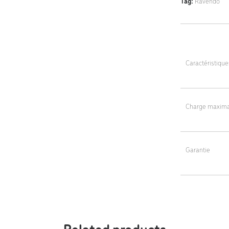
Tag:
Ravendo
Caractéristiqu
Dimensions Soli
Dimensions Pne
Charge maxima
Poids : 44 kg (
400 kg
Garantie
5 ans