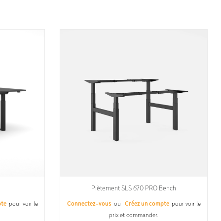
Piètement SLS 670 PRO Bench
pte
pour voir le
Connectez-vous
ou
Créez un compte
pour voir le
prix et commander.