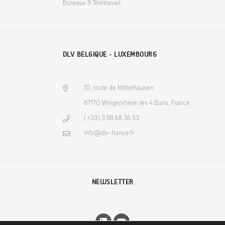
Bureaux & Télétravail
DLV BELGIQUE - LUXEMBOURG
10, route de Mittelhausen
67170 Wingersheim les 4 Bans, France
(+33) 3 88 68 36 53
info@dlv-france.fr
NEWSLETTER