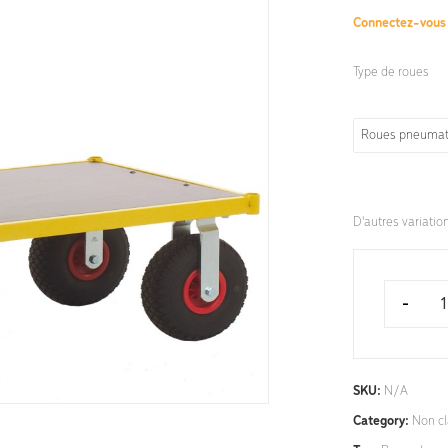
Connectez-vou
Type de roues
Roues pneumat
D'autres variatio
-
SKU:
N/A
Category:
Non c