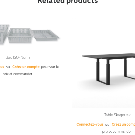
Related products
Bac ISO-Norm
ous
ou
Créez un compte
pour voir le
prix et commander.
Table Skagerrak
Connectez-vous
ou
Créez un com
prix et commander.