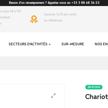
Besoin d'un renseignement ? Appelez-nous au +33 3 88 68 36 53
on sous 48 à 72h
Garantie 1 à 10 ans selon
produits
les références
ds
SECTEURS D’ACTIVITÉS
SUR-MESURE
NOS E
EN STOCK
Chariot