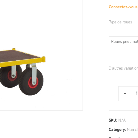
Connectez-vou
Type de roues
Roues pneumat
D'autres variatio
-
SKU:
N/A
Category:
Non c