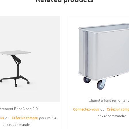
Related products
Chariot à fond remontant
étement BringAlong 2.0
Connectez-vous
ou
Créez un com
prix et commander.
ous
ou
Créez un compte
pour voir le
prix et commander.