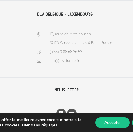
DLV BELGIQUE - LUXEMBOURG
10, route de Mittelhausen
67170 Wingersheim les 4 Bans, France
(+33) 3 88 68 36 53
info@dlv-france.fr
NEWSLETTER
ffrir la meilleure expérience sur notre site.
Accepter
des cookies, aller dans
réglages
.
Copyright © 2026
DLV-France
. Tous droits réservés.