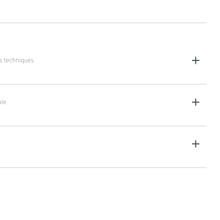
es techniques
d : 86 x 50 x 94 cm
umatique : 86 x 50 x 102 cm
le
Solid), 28 kg (Pneumatique)