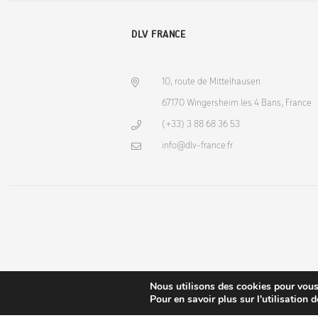
DLV FRANCE
10, route de Mittelhausen
67170 Wingersheim les 4 Bans, France
(+33) 3 88 68 36 53
info@dlv-france.fr
Nous utilisons des cookies pour vous o
Pour en savoir plus sur l'utilisation 