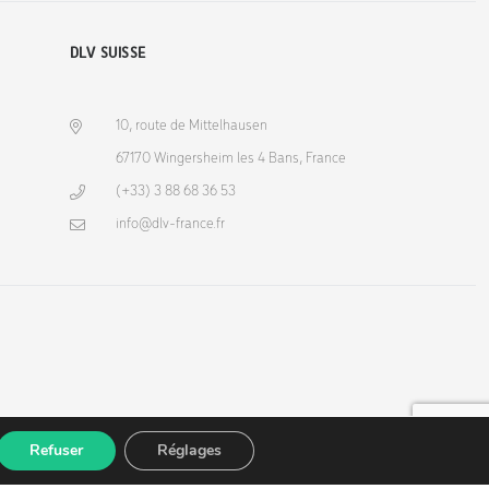
DLV SUISSE
10, route de Mittelhausen
67170 Wingersheim les 4 Bans, France
(+33) 3 88 68 36 53
info@dlv-france.fr
Refuser
Réglages