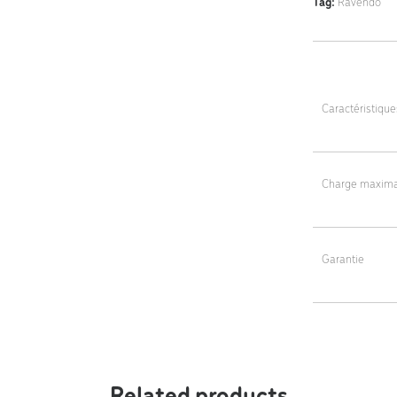
Tag:
Ravendo
Caractéristiqu
Dimensions Soli
Dimensions Pne
Charge maxima
Poids : 25 kg (
400 kg
Garantie
5 ans