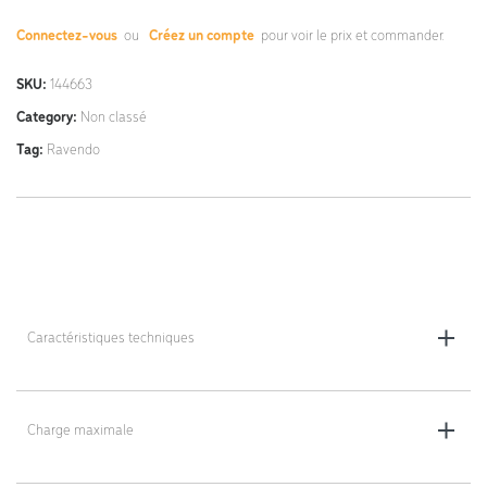
Connectez-vous
ou
Créez un compte
pour voir le prix et commander.
SKU:
144663
Category:
Non classé
Tag:
Ravendo
Caractéristiques techniques
Dimensions : 72 x 46 x 93 cm
Poids : 7,2 kg
Charge maximale
150 kg