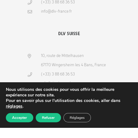
(+33) 3 88 68 36 53
info@dlv-france.fr
DLV SUISSE
10, route de Mittelhausen
67170 Wingersheim les 4 Bans, France
(+33) 3 88 68 36 53
info@dlv-france.fr
Nous utilisons des cookies pour vous offrir la meilleure
expérience sur notre site.
Pour en savoir plus sur l'utilisation des cookies, aller dans
réglages
.
Accepter
Refuser
Réglages
Produits
Commande
Compte
Recherche
NEWSLETTER