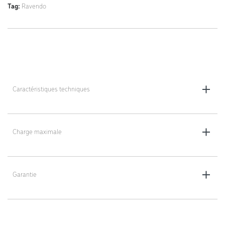
Tag:
Ravendo
Caractéristiques techniques
Dimensions : 75 x 45 x 32 cm
Poids : 15 kg
Charge maximale
300 kg
Garantie
5 ans