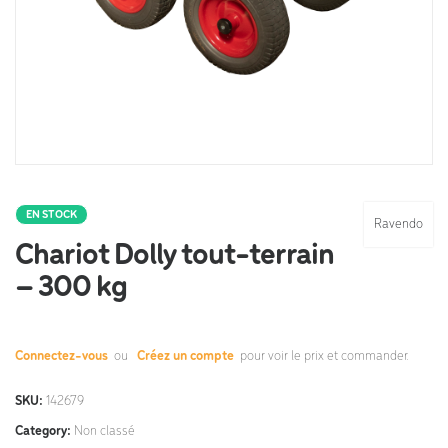
EN STOCK
Ravendo
Chariot Dolly tout-terrain
– 300 kg
Connectez-vous
ou
Créez un compte
pour voir le prix et commander.
SKU:
142679
Category:
Non classé