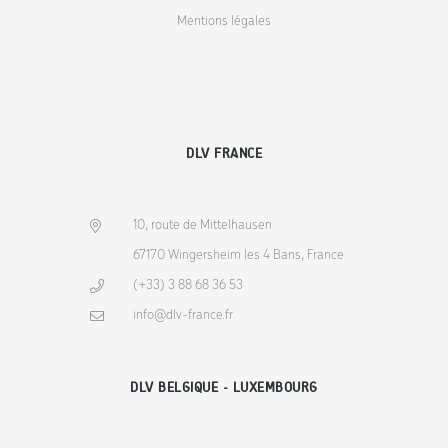
Mentions légales
DLV FRANCE
10, route de Mittelhausen
67170 Wingersheim les 4 Bans, France
(+33) 3 88 68 36 53
info@dlv-france.fr
DLV BELGIQUE - LUXEMBOURG