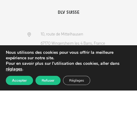
DLV SUISSE
10, route de Mittelhausen
67170 Wingersheim les 4 Bans, France
Nous utilisons des cookies pour vous offrir la meilleure
(+33) 3 88 68 36 53
expérience sur notre site.
info@dlv-france.fr
Pour en savoir plus sur l'utilisation des cookies, aller dans
réglages
.
Accepter
Refuser
Réglages
Produits
Commande
Compte
Recherche
NEWSLETTER