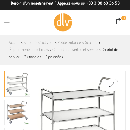
Besoin d'un renseignement ? Appelez-nous au +33 3 88 68 36 53
0
DLV-
Accueil
Secteurs d'activités
Petite enfance & Scolaire
Équipements logistiques
Chariots dessertes et service
France
Chariot de
service – 3 étagères – 2 poignées