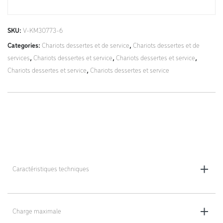
SKU:
V-KM30773-6
Categories:
Chariots dessertes et de service
,
Chariots dessertes et de
services
,
Chariots dessertes et service
,
Chariots dessertes et service
,
Chariots dessertes et service
,
Chariots dessertes et service
Caractéristiques techniques
Dimensions totales (L x l x h) : 1020 x 555 x 965 mm
Charge maximale
Dimensions des étagères (L x l) : 850 x 508 mm