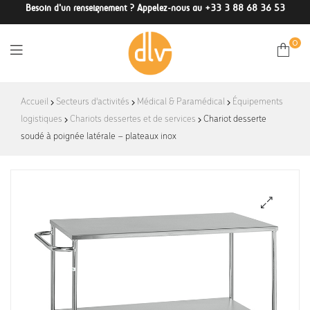
Besoin d'un renseignement ? Appelez-nous au +33 3 88 68 36 53
0
DLV-
Accueil
Secteurs d'activités
Médical & Paramédical
Équipements
logistiques
Chariots dessertes et de services
France
Chariot desserte
soudé à poignée latérale – plateaux inox