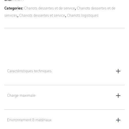
Categories:
Chariots dessertes et de service
,
Chariots dessertes et de
services
,
Chariots dessertes et service
,
Chariots logistiques
Caractéristiques techniques
Dimensions totales (L x l x h) : 1000 x 580 x 870 mm
Distance entre les plateaux : 450 mm
Charge maximale
Hauteur du plateau supérieur : 870 mm
Charge maximale : 200 kg
Roulettes : 4 pivotantes, avec ou sans frein au choix, Ø 125 mm
Environnement & matériaux
Poids : 35 kg