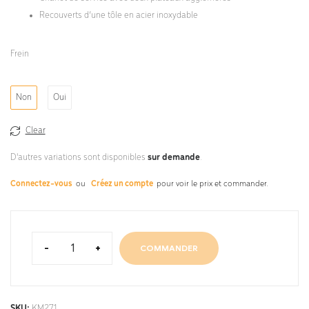
Recouverts d’une tôle en acier inoxydable
Frein
Non
Oui
Clear
D'autres variations sont disponibles
sur demande
.
Connectez-vous
ou
Créez un compte
pour voir le prix et commander.
-
+
COMMANDER
SKU:
KM271