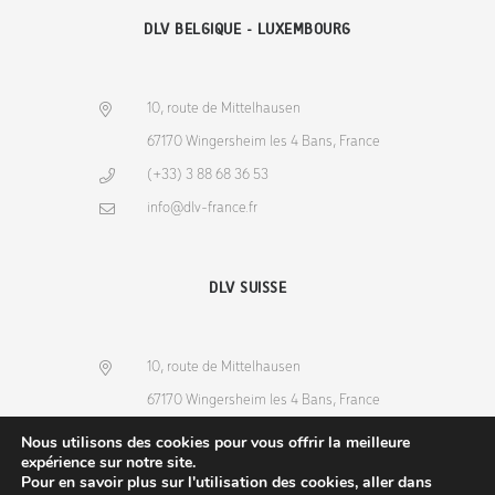
DLV BELGIQUE - LUXEMBOURG
10, route de Mittelhausen
67170 Wingersheim les 4 Bans, France
(+33) 3 88 68 36 53
info@dlv-france.fr
DLV SUISSE
10, route de Mittelhausen
67170 Wingersheim les 4 Bans, France
(+33) 3 88 68 36 53
Nous utilisons des cookies pour vous offrir la meilleure
expérience sur notre site.
info@dlv-france.fr
Pour en savoir plus sur l'utilisation des cookies, aller dans