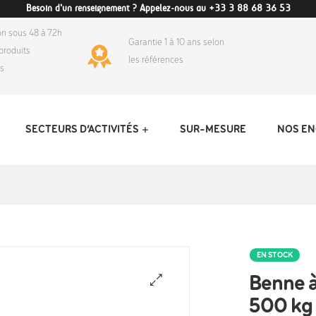
Besoin d'un renseignement ? Appelez-nous au +33 3 88 68 36 53
on sous 48 à 72h
Garantie 1 à 10 ans selon
produits
les références
ds
SECTEURS D’ACTIVITÉS
SUR-MESURE
NOS E
EN STOCK
Benne à
500 kg