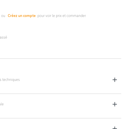
s
ou
Créez un compte
pour voir le prix et commander.
lassé
es techniques
25 x 65 x 59 cm
uve : 400 L
le