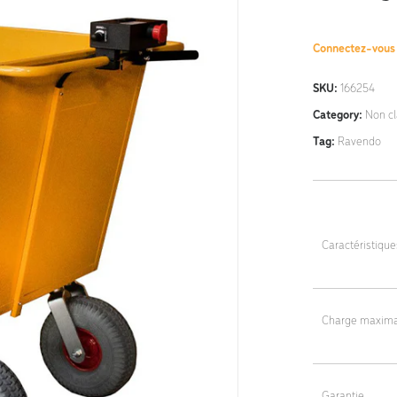
Connectez-vou
SKU:
166254
Category:
Non c
Tag:
Ravendo
Caractéristiqu
Dimensions : 1
Volume de la c
Charge maxima
Poids : 75 kg
500 kg
Garantie