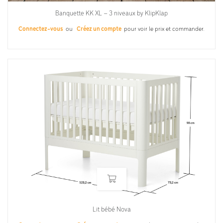
Banquette KK XL – 3 niveaux by KlipKlap
Connectez-vous
ou
Créez un compte
pour voir le prix et commander.
Lit bébé Nova