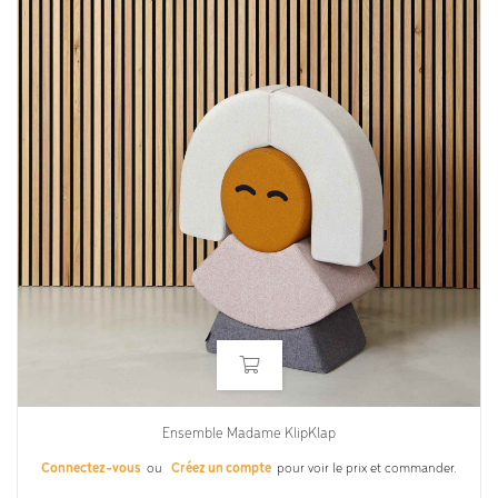
Ensemble Madame KlipKlap
Connectez-vous
ou
Créez un compte
pour voir le prix et commander.