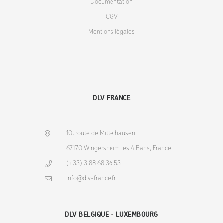
Documentation
CGV
Mentions légales
DLV FRANCE
10, route de Mittelhausen
67170 Wingersheim les 4 Bans, France
(+33) 3 88 68 36 53
info@dlv-france.fr
DLV BELGIQUE - LUXEMBOURG