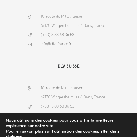
10, route de Mittelhausen
67170 Wingersheim les 4 Bans, France
(+33) 3 88 68 36 53
info@dlv-france.fr
DLV SUISSE
10, route de Mittelhausen
67170 Wingersheim les 4 Bans, France
(+33) 3 88 68 36 53
info@dlv-france.fr
Nous utilisons des cookies pour vous offrir la meilleure
expérience sur notre site.
Pour en savoir plus sur l'utilisation des cookies, aller dans
réglages
.