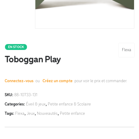
EN STOCK
Flexa
Toboggan Play
Connectez-vous
ou
Créez un compte
pour voir le prix et commander.
SKU:
88-10733-131
Categories:
Éveil & jeux
,
Petite enfance & Scolaire
Tags:
Flexa
,
Jeux
,
Nouveautés
,
Petite enfance