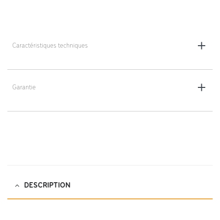
Caractéristiques techniques
Dimensions : 180 x 46 x 65 cm
Poids : 25,8 kg
Garantie
2 ans
DESCRIPTION