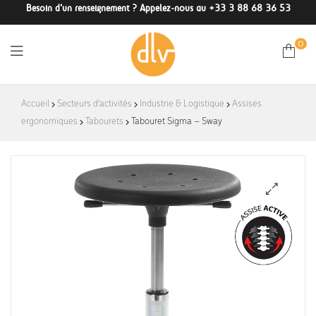
Besoin d'un renseignement ? Appelez-nous au +33 3 88 68 36 53
0
DLV-
Accueil
Secteurs d'activités
Industrie & Logistique
Assises
ergonomiques
Tabourets
France
Tabouret Sigma – Sway