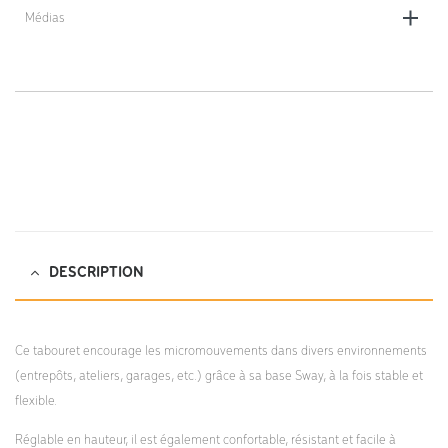
Médias
https://dlv-france.fr/wp-
content/uploads/2022/10/Tabouret-Sigma-Sway-DLV-FT.pdf;
DESCRIPTION
Ce tabouret encourage les micromouvements dans divers environnements
(entrepôts, ateliers, garages, etc.) grâce à sa base Sway, à la fois stable et
flexible.
Réglable en hauteur, il est également confortable, résistant et facile à